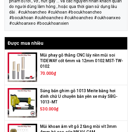
phẩm bị rơi , vỡ , nứt gãy ... và các nguyên nhân khách quan
do người dùng làm hỏng , hoặc qua thời gian sử dụng lâu
dài . #cukhoancheo #cukhoan #bocukhoancheo
#bocukhoan #cukhoancheo #cukhoancheo #cukhoanxeo
#cukhoanxeo #bocukhoanxien
Được mua nhiều
Mũi phay gỗ thẳng CNC lấy nền mũi soi
TIDEWAY cốt 6mm và 12mm 0102 MST-TW-
0102
70.000₫
Súng bắn ghim gỗ 1013 Meite bằng hơi
đinh chữ U chuyên bắn yên xe máy SBG-
1013-MT
530.000₫
Mũi khoan âm vít gỗ 2 tầng mồi vít 3mm