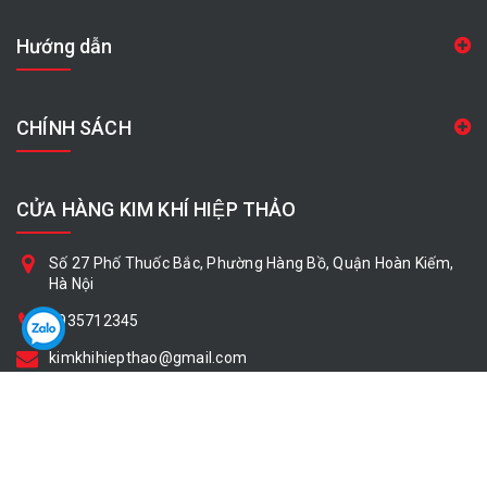
Hướng dẫn
CHÍNH SÁCH
CỬA HÀNG KIM KHÍ HIỆP THẢO
Số 27 Phố Thuốc Bắc, Phường Hàng Bồ, Quận Hoàn Kiếm,
Hà Nội
0935712345
kimkhihiepthao@gmail.com
Bản quyền thuộc về
Cửa hàng Kim Khí Hiệp Thảo
Cung cấp bởi
|
Sapo