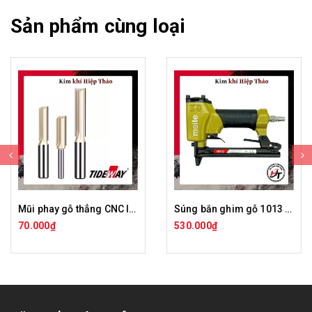
Sản phẩm cùng loại
Mũi phay gỗ thẳng CNC lấy nền mũi soi TIDEWAY cốt 6mm và 12mm 0102 MST-TW-0102
Súng bắn ghim gỗ 1013 Meite bằng hơi đinh chữ U chuyên bắn yên xe máy SBG-1013-MT
70.000₫
530.000₫