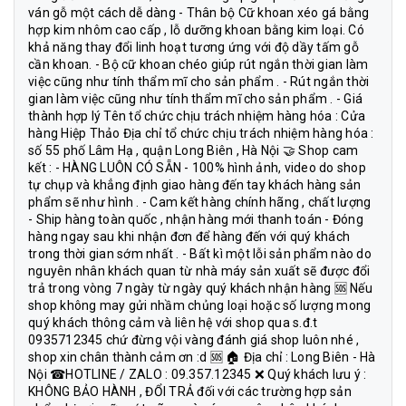
ván gỗ một cách dễ dàng - Thân bộ Cữ khoan xéo gá bằng
hợp kim nhôm cao cấp , lỗ dưỡng khoan bằng kim loại. Có
khả năng thay đổi linh hoạt tương ứng với độ dầy tấm gỗ
cần khoan. - Bộ cữ khoan chéo giúp rút ngắn thời gian làm
việc cũng như tính thẩm mĩ cho sản phẩm . - Rút ngắn thời
gian làm việc cũng như tính thẩm mĩ cho sản phẩm . - Giá
thành hợp lý Tên tổ chức chịu trách nhiệm hàng hóa : Cửa
hàng Hiệp Thảo Địa chỉ tổ chức chịu trách nhiệm hàng hóa :
số 55 phố Lâm Hạ , quận Long Biên , Hà Nội 🤝 Shop cam
kết : - HÀNG LUÔN CÓ SẴN - 100% hình ảnh, video do shop
tự chụp và khẳng định giao hàng đến tay khách hàng sản
phẩm sẽ như hình . - Cam kết hàng chính hãng , chất lượng
- Ship hàng toàn quốc , nhận hàng mới thanh toán - Đóng
hàng ngay sau khi nhận đơn để hàng đến với quý khách
trong thời gian sớm nhất . - Bất kì một lỗi sản phẩm nào do
nguyên nhân khách quan từ nhà máy sản xuất sẽ được đổi
trả trong vòng 7 ngày từ ngày quý khách nhận hàng 🆘 Nếu
shop không may gửi nhầm chủng loại hoặc số lượng mong
quý khách thông cảm và liên hệ với shop qua s.đ.t
0935712345 chứ đừng vội vàng đánh giá shop luôn nhé ,
shop xin chân thành cảm ơn :d 🆘 🏠 Địa chỉ : Long Biên - Hà
Nội ☎HOTLINE / ZALO : 09.357.12345 ❌ Quý khách lưu ý :
KHÔNG BẢO HÀNH , ĐỔI TRẢ đối với các trường hợp sản