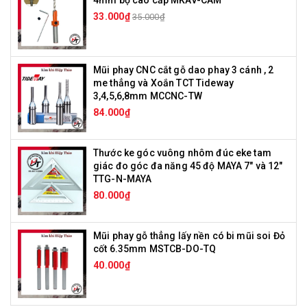
4mm bộ cao cấp MKAV-CAM
33.000₫
35.000₫
Mũi phay CNC cắt gỗ dao phay 3 cánh , 2
me thẳng và Xoắn TCT Tideway
3,4,5,6,8mm MCCNC-TW
84.000₫
Thước ke góc vuông nhôm đúc eke tam
giác đo góc đa năng 45 độ MAYA 7" và 12"
TTG-N-MAYA
80.000₫
Mũi phay gỗ thẳng lấy nền có bi mũi soi Đỏ
cốt 6.35mm MSTCB-DO-TQ
40.000₫