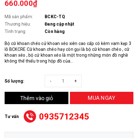
660.000₫
Mã sản phẩm:
BCKC-TQ
Thương hiệu:
Đang cập nhật
Tình trạng:
Còn hàng
Bộ cữ khoan chéo cử khoan xéo xiên cao cấp có kèm vam kẹp 3
lỗ BCKCRE Cữ khoan chéo hay còn gọi là bộ cữ khoan chéo , cữ
khoan xéo , bộ cử khoan xéo là một trong những món đồ nghề
không thể thiếu trong hộp đồ của...
Số lượng:
-
+
MUA NGAY
Thêm vào giỏ
0935712345
Tư vấn