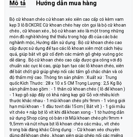
Mô tả
Hướng dẫn mua hàng
Bộ cữ khoan chéo cử khoan xéo xiên cao cấp có kèm vam
kẹp 3 lỗ BCKCRE Cữ khoan chéo hay còn gọi là bộ cữ khoan
chéo , cữ khoan xéo , bộ cử khoan xéo là một trong những
món đồ nghề không thể thiếu trong hộp đồ của các bác
nghành mộc, Hướng dẫn sử dụng : Bộ cữ khoan chéo cao
cấp được sử dụng để tạo các lỗ khoan xiên một cách hiệu
quả, giúp bắt vít giữ cố định các mảnh gỗ ghép vuông góc
dễ dàng . Bộ cữ khoan chéo cao cấp được gia công với độ
chuẩn xác cực kì cao, giúp bạn tạo các lỗ khoan chéo, xiên
để bắt chốt giữ giúp ghép nối các tấm gỗ chắc chắn và có
độ thẩm mỹ cao. Thông tin sản phẩm : Xuất xứ : Trung
quốc Kích Thước : 28 x 10 x 5 CM Trọng Lượng : 2,5 Kg Bộ
sản phẩm bao gồm : - 1 thân cữ khoan chéo ( lỗ để khoan )
- 1 kẹp gỗ sập đẩy có khả năng kẹp giữ Gỗ với nhiều kích
thước khác nhau - 1 mũi khoan chéo phi 9mm - 1 vòng giới
hạn mũi khoan - 1 đầu tovit dài 15cm ( Bắt vít ) - 1 gói mẫu
vít chéo + nắp bịt lỗ vít khi đã khoan xong - 1 tờ hướng dẫn
sử dụng Shop cũng có bán rời Mũi khoan chéo phi 9mm +
9,5mm và nút nhựa bịt lỗ khoan chéo các màu , vít chéo
trong bài đăng khác Công dụng : - Cữ khoan xéo chuyên
dùng để khoan chéo , khoan xiên giúp ghép nối các miếng