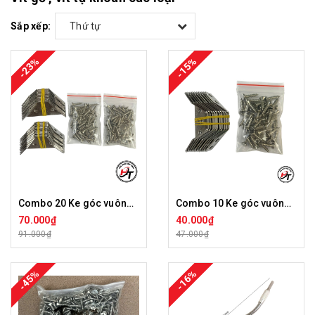
Sắp xếp:
Thứ tự
-23%
-15%
Combo 20 Ke góc vuông inox 60mm + 100 vít inox 4x15
Combo 10 Ke góc vuông inox 60mm + 50 vít inox 4x15
70.000₫
40.000₫
91.000₫
47.000₫
-45%
-16%