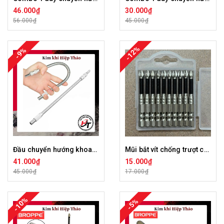
46.000₫
30.000₫
56.000₫
45.000₫
-12%
-9%
Đầu chuyển hướng khoan bắt vít dây lò xo thanh bắn vít góc hẹp chân lục giác 15cm 20cm 30cm cho máy khoan DCHBVLX
Mũi bắt vít chống trượt chống gãy Đen chuôi lục
41.000₫
15.000₫
45.000₫
17.000₫
-10%
-5%