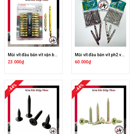
Mũi vít đầu bắn vít vặn bake ph2 nam châm từ tính Bosch Chính Hãng DTV-BOSCH
Mũi vít đầu bắn vít ph2 vặn bake 65mm lắp máy khoan Dinosaur chính hãng DTV-DNS-N
23.000₫
60.000₫
-44%
-44%