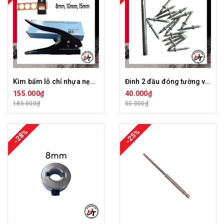
Kìm bấm lỗ chỉ nhựa nẹp pvc che lỗ vít kềm bấm lỗ tròn giấy 8mm 10mm 12mm 15mm Đen dày KBLNCN-D
Đinh 2 đầu đóng tường vít hai đầu nhọn âm gỗ không cần khoan D2D
155.000₫
40.000₫
185.000₫
50.000₫
-28%
-25%