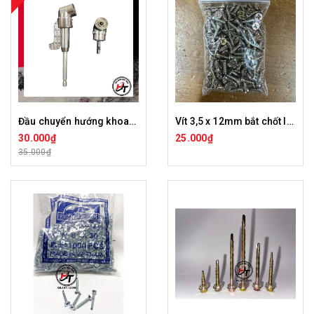
Đầu chuyển hướng khoan bắt vít góc hẹp chân lục giác cho máy khoan DCHBV
Vít 3,5 x 12mm bắt chốt liên kết âm tự do
30.000₫
25.000₫
35.000₫