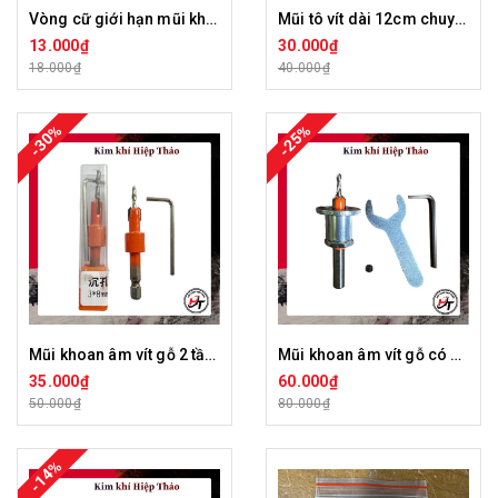
Vòng cữ giới hạn mũi khoan âm vít
Mũi tô vít dài 12cm chuyên vặn vít chéo
13.000₫
30.000₫
18.000₫
40.000₫
-30%
-25%
Mũi khoan âm vít gỗ 2 tầng chân lục giác mồi vít 3mm 4mm cao cấp MKAV-LG
Mũi khoan âm vít gỗ có cữ chặn sắt 2 tầng mồi vít 3mm cao cấp MKAV-CU
35.000₫
60.000₫
50.000₫
80.000₫
-14%