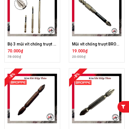
Bộ 3 mũi vít chống trượt BROPPE đầu bắn vít ph2 bắt chữ thập chống gãy từ tính cao chuôi lục giác Đen B3M-MVCT-BRP
Mũi vít chống trượt BROPPE đầu bắn vít ph2 bắt chữ thập chống gãy từ tính cao chuôi lục giác 65mm 100mm 150mm Đen MVCT-BRP
70.000₫
19.000₫
78.000₫
20.000₫
-8%
-8%