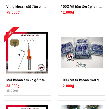
Vít tự khoan sắt đầu chìm đầu bằng 1 túi Dinosaur chính hãng VTK-C-1T
100G Vít bắn tôn ốp lam sắt Dinosaur chính hãng VOS-DNS-100G
75.000₫
12.000₫
-6%
Mũi khoan âm vít gỗ 2 tầng mồi vít 3mm 4mm bộ cao cấp MKAV-CAM
100G Vít tự khoan đầu dù đầu lồi Dinosaur chính hãng VTK-DU-100G
33.000₫
12.000₫
35.000₫