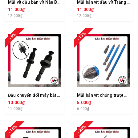
Mũi vít đầu bắn vít Nâu BROPPE ph2 vặn bake dài 65mm 100mm 150mm 4 cạnh lắp máy khoan MV-BRP-N
Mũi bắn vít đầu vít Trắng BROPPE ph2 vặn bake dài 65mm 4 cạnh lắp máy khoan MV-BRP-T
11.000₫
11.000₫
12.000₫
12.000₫
-17%
-9%
Đầu chuyển đổi máy bắt vít lục giác sang măng ranh khoan DC-MRK
Mũi bắn vít chống trượt đầu bắt vít PH2 chữ thập từ tính cao chuôi lục giác 25mm 65mm 90mm 150mm Xanh MBVCT-X
10.000₫
5.000₫
11.000₫
6.000₫
-16%
-20%