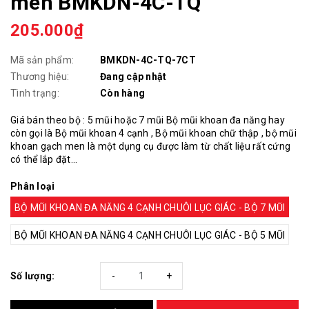
men BMKDN-4C-TQ
205.000₫
Mã sản phẩm:
BMKDN-4C-TQ-7CT
Thương hiệu:
Đang cập nhật
Tình trạng:
Còn hàng
Giá bán theo bộ : 5 mũi hoặc 7 mũi Bộ mũi khoan đa năng hay
còn gọi là Bộ mũi khoan 4 cạnh , Bộ mũi khoan chữ thập , bộ mũi
khoan gạch men là một dụng cụ được làm từ chất liệu rất cứng
có thể lắp đặt...
Phân loại
BỘ MŨI KHOAN ĐA NĂNG 4 CẠNH CHUÔI LỤC GIÁC - BỘ 7 MŨI
BỘ MŨI KHOAN ĐA NĂNG 4 CẠNH CHUÔI LỤC GIÁC - BỘ 5 MŨI
Số lượng:
-
+