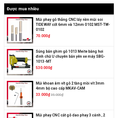
Được mua nhiều
Mũi phay gỗ thẳng CNC lấy nền mũi soi
TIDEWAY cốt 6mm và 12mm 0102 MST-TW-
0102
70.000₫
Súng bắn ghim gỗ 1013 Meite bằng hơi
đinh chữ U chuyên bắn yên xe máy SBG-
1013-MT
530.000₫
Mũi khoan âm vít gỗ 2 tầng mồi vít 3mm
4mm bộ cao cấp MKAV-CAM
33.000₫
35.000₫
Mũi phay CNC cắt gỗ dao phay 3 cánh , 2