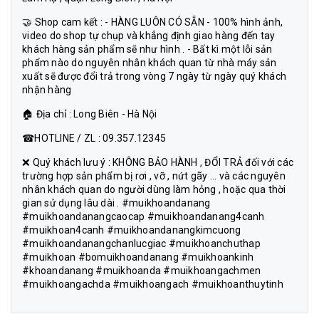
🤝 Shop cam kết : - HÀNG LUÔN CÓ SẴN - 100% hình ảnh,
video do shop tự chụp và khẳng định giao hàng đến tay
khách hàng sản phẩm sẽ như hình . - Bất kì một lỗi sản
phẩm nào do nguyên nhân khách quan từ nhà máy sản
xuất sẽ được đổi trả trong vòng 7 ngày từ ngày quý khách
nhận hàng
🏠 Địa chỉ : Long Biên - Hà Nội
☎HOTLINE / ZL : 09.357.12345
❌ Quý khách lưu ý : KHÔNG BẢO HÀNH , ĐỔI TRẢ đối với các
trường hợp sản phẩm bị rơi , vỡ , nứt gãy ... và các nguyên
nhân khách quan do người dùng làm hỏng , hoặc qua thời
gian sử dụng lâu dài . #muikhoandanang
#muikhoandanangcaocap #muikhoandanang4canh
#muikhoan4canh #muikhoandanangkimcuong
#muikhoandanangchanlucgiac #muikhoanchuthap
#muikhoan #bomuikhoandanang #muikhoankinh
#khoandanang #muikhoanda #muikhoangachmen
#muikhoangachda #muikhoangach #muikhoanthuytinh