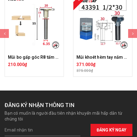
Mũi bo gấp góc R8 tấm ốp than tre chữ T Tideway LC44199
Mũi khoét hèm tay nắm Tideway LC43391
210.000₫
371.000₫
375.000₫
ĐĂNG KÝ NHẬN THÔNG TIN
Bạn có muốn là người đầu tiên nhận khuyến mãi hấp dẫn từ
chúng tôi
ĐĂNG KÝ NGAY