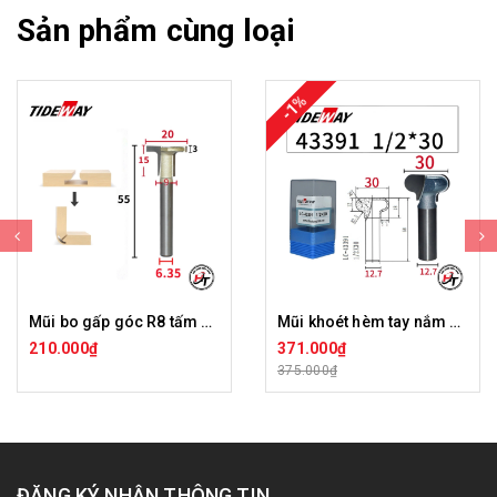
Sản phẩm cùng loại
-1%
Mũi bo gấp góc R8 tấm ốp than tre chữ T Tideway LC44199
Mũi khoét hèm tay nắm Tideway LC43391
210.000₫
371.000₫
375.000₫
ĐĂNG KÝ NHẬN THÔNG TIN