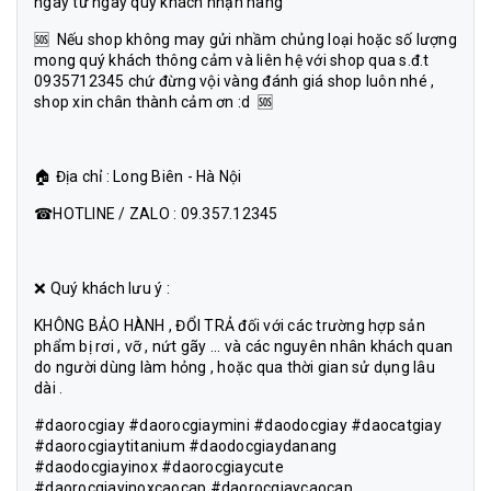
ngày từ ngày quý khách nhận hàng
🆘 Nếu shop không may gửi nhầm chủng loại hoặc số lượng
mong quý khách thông cảm và liên hệ với shop qua s.đ.t
0935712345 chứ đừng vội vàng đánh giá shop luôn nhé ,
shop xin chân thành cảm ơn :d 🆘
🏠 Địa chỉ : Long Biên - Hà Nội
☎HOTLINE / ZALO : 09.357.12345
❌ Quý khách lưu ý :
KHÔNG BẢO HÀNH , ĐỔI TRẢ đối với các trường hợp sản
phẩm bị rơi , vỡ , nứt gãy ... và các nguyên nhân khách quan
do người dùng làm hỏng , hoặc qua thời gian sử dụng lâu
dài .
#daorocgiay #daorocgiaymini #daodocgiay #daocatgiay
#daorocgiaytitanium #daodocgiaydanang
#daodocgiayinox #daorocgiaycute
#daorocgiayinoxcaocap #daorocgiaycaocap