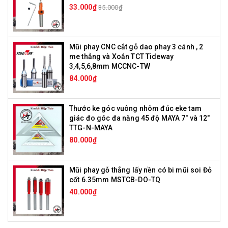
33.000₫
35.000₫
Mũi phay CNC cắt gỗ dao phay 3 cánh , 2
me thẳng và Xoắn TCT Tideway
3,4,5,6,8mm MCCNC-TW
84.000₫
Thước ke góc vuông nhôm đúc eke tam
giác đo góc đa năng 45 độ MAYA 7" và 12"
TTG-N-MAYA
80.000₫
Mũi phay gỗ thẳng lấy nền có bi mũi soi Đỏ
cốt 6.35mm MSTCB-DO-TQ
40.000₫