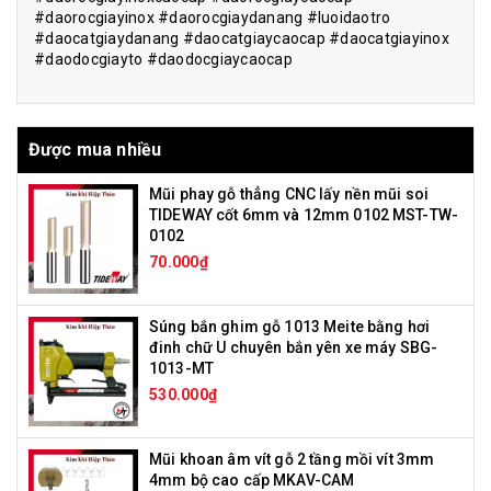
#daorocgiayinox #daorocgiaydanang #luoidaotro
#daocatgiaydanang #daocatgiaycaocap #daocatgiayinox
#daodocgiayto #daodocgiaycaocap
Được mua nhiều
Mũi phay gỗ thẳng CNC lấy nền mũi soi
TIDEWAY cốt 6mm và 12mm 0102 MST-TW-
0102
70.000₫
Súng bắn ghim gỗ 1013 Meite bằng hơi
đinh chữ U chuyên bắn yên xe máy SBG-
1013-MT
530.000₫
Mũi khoan âm vít gỗ 2 tầng mồi vít 3mm
4mm bộ cao cấp MKAV-CAM