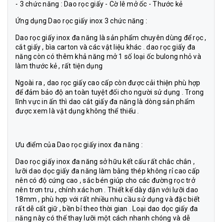
- 3 chức năng : Dao rọc giấy - Cờ lê mở ốc - Thước kẻ
Ứng dụng Dao rọc giấy inox 3 chức năng :
Dao rọc giấy inox đa năng là sản phẩm chuyên dùng để rọc ,
cắt giấy , bìa carton và các vật liệu khác . dao rọc giấy đa
năng còn có thêm khả năng mở 1 số loại ốc bulong nhỏ và
làm thước kẻ , rất tiện dụng
Ngoài ra , dao rọc giấy cao cấp còn được cải thiện phù hợp
để đảm bảo độ an toàn tuyệt đối cho người sử dụng . Trong
lĩnh vực in ấn thì dao cắt giấy đa năng là dòng sản phẩm
được xem là vật dụng không thể thiếu .
Ưu điểm của Dao rọc giấy inox đa năng :
Dao rọc giấy inox đa năng sở hữu kết cấu rất chắc chắn ,
lưỡi dao dọc giấy đa năng làm bằng thép không rỉ cao cấp
nên có độ cứng cao , sắc bén giúp cho các đường rọc trở
nên trơn tru , chính xác hơn . Thiết kế dày dặn với lưỡi dao
18mm , phù hợp với rất nhiều nhu cầu sử dụng và đặc biết
rất dễ cất giữ , bền bỉ theo thời gian . Loại dao dọc giấy đa
năng này có thế thay lưỡi một cách nhanh chóng và dễ