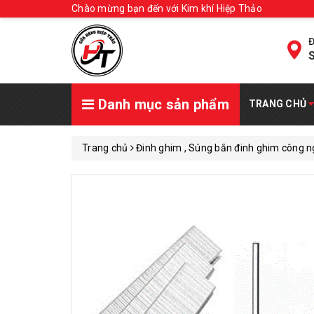
Chào mừng bạn đến với Kim khí Hiệp Thảo
Đ
S
Danh mục sản phẩm
TRANG CHỦ
Trang chủ
Đinh ghim , Súng bắn đinh ghim công n