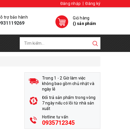
Đăng nhập
|
Đăng ký
ỗ trợ bảo hành
Giỏ hàng
0931119269
(
) sản phẩm
Trong 1 - 2 Giờ làm việc
không bao gồm chủ nhật và
a
ngày lễ
Đổi trả sản phẩm trong vòng
7 ngày nếu có lỗi từ nhà sản
xuất
Hotline tư vấn
0935712345