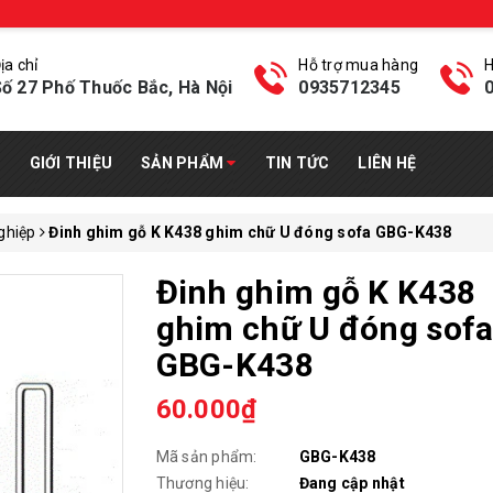
ịa chỉ
Hỗ trợ mua hàng
H
ố 27 Phố Thuốc Bắc, Hà Nội
0935712345
GIỚI THIỆU
SẢN PHẨM
TIN TỨC
LIÊN HỆ
ghiệp
Đinh ghim gỗ K K438 ghim chữ U đóng sofa GBG-K438
Đinh ghim gỗ K K438
ghim chữ U đóng sof
GBG-K438
60.000₫
Mã sản phẩm:
GBG-K438
Thương hiệu:
Đang cập nhật