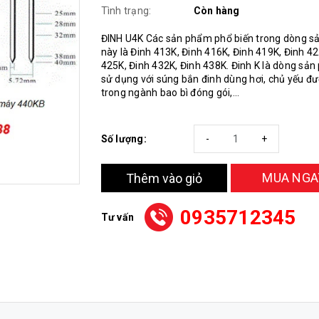
Tình trạng:
Còn hàng
ĐINH U4K Các sản phẩm phổ biến trong dòng 
này là Đinh 413K, Đinh 416K, Đinh 419K, Đinh 42
425K, Đinh 432K, Đinh 438K. Đinh K là dòng sả
sử dụng với súng bắn đinh dùng hơi, chủ yếu đ
trong ngành bao bì đóng gói,...
Số lượng:
-
+
MUA NGA
Thêm vào giỏ
0935712345
Tư vấn