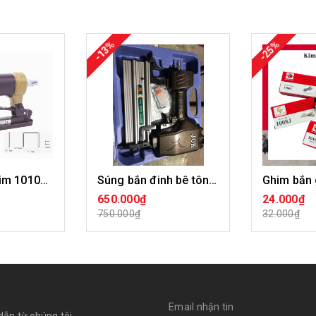
-13%
-25%
Súng bắn ghim 1010F Meite
Súng bắn đinh bê tông ST64 JOK
650.000₫
24.000₫
ÀNG
HẾT HÀNG
CHỌN 
750.000₫
32.000₫