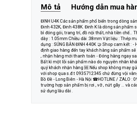
Mô tả
Hướng dẫn mua hà
ĐINH U4K Các sản phẩm phổ biến trong dòng sản 
Đinh 432K, Đinh 438K. Đinh K là dòng sản phẩm 
bì đóng gói, trang trí, đồ nội thất, nhà tiền ch
dày : 1.05mm Chiều dài :38mm Vật liệu : Thép m
dụng : SÚNG BẮN ĐINH 440K 🤝 Shop cam kết : -
định giao hàng đến tay khách hàng sản phẩm sẽ n
, nhận hàng mới thanh toán - Đóng hàng ngay sau
Bất kì một lỗi sản phẩm nào do nguyên nhân khá
quý khách nhận hàng 🆘 Nếu shop không may gửi
với shop qua s.đ.t 0935712345 chứ đừng vội vàng 
Bồ Đề - Long Biên - Hà Nội ☎HOTLINE / ZALO : 0
trường hợp sản phẩm bị rơi , vỡ , nứt gãy ... và
sử dụng lâu dài .