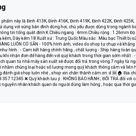
ng
phẩm này là Đinh 413K, Đinh 416K, Đinh 419K, Đinh 422K, Đinh 425K,
sử dụng với súng bắn đinh dùng hơi, chủ yếu được dùng trong ngành b
ế… Thông tin tổng quát đinh K Chiều ngang : 4mm Chiều rộng : 1.26mm Độ
ạ kẽm, Dây kẽm 18 Xuất xứ : Trung Quốc Màu sắc : Màu bạc Thiết bị s
 HÀNG LUÔN CÓ SẴN - 100% hình ảnh, video do shop tự chụp và khẳng
hư hình . - Cam kết hàng chính hãng , chất lượng - Ship hàng toàn q
 khi nhận đơn để hàng đến với quý khách trong thời gian sớm nhất . -
ch quan từ nhà máy sản xuất sẽ được đổi trả trong vòng 7 ngày từ n
 nhầm chủng loại hoặc số lượng mong quý khách thông cảm và liên 
đánh giá shop luôn nhé , shop xin chân thành cảm ơn :d 🆘 🏠 Địa chỉ
9.357.12345 ❌ Quý khách lưu ý : KHÔNG BẢO HÀNH , ĐỔI TRẢ đối với c
 các nguyên nhân khách quan do người dùng làm hỏng , hoặc qua thời gi