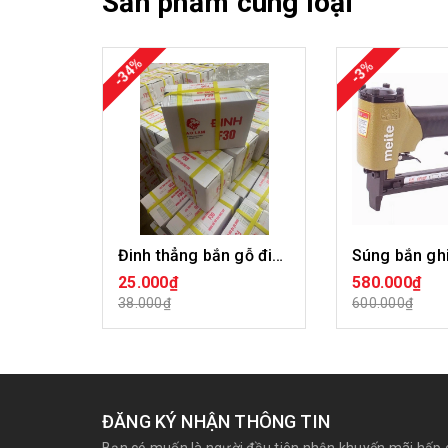
Sản phẩm cùng loại
-34%
-3%
Đinh thẳng bắn gỗ đinh F sư tử đỏ F15 F20 F25 F30 F40 F50 DTBG-BL
25.000₫
580.000₫
CHỌN SẢN PHẨM
HẾT H
38.000₫
600.000₫
ĐĂNG KÝ NHẬN THÔNG TIN