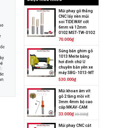
Mũi phay gỗ thẳng
CNC lấy nền mũi
soi TIDEWAY cốt
ao
6mm và 12mm
0102 MST-TW-0102
ử
70.000₫
uốc
Súng bắn ghim gỗ
1013 Meite bằng
gày
hơi đinh chữ U
hệ
chuyên bắn yên xe
 :
máy SBG-1013-MT
ác
an
530.000₫
Mũi khoan âm vít
gỗ 2 tầng mồi vít
3mm 4mm bộ cao
cấp MKAV-CAM
33.000₫
35.000₫
Mũi phay CNC cắt