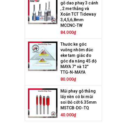
gỗ dao phay 3 cánh
, 2 me thẳng và
Xoắn TCT Tideway
3,4,5,6,8mm
MCCNC-TW
84.000₫
Thước ke góc
vuông nhôm đúc
eke tam giác đo
góc đa năng 45 độ
MAYA 7" và 12"
TTG-N-MAYA
80.000₫
Mũi phay gỗ thẳng
lấy nền có bi mũi
soi Đỏ cốt 6.35mm
MSTCB-DO-TQ
40.000₫