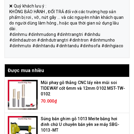
❌ Quý khách lưu ý :
KHÔNG BẢO HÀNH , ĐỔI TRẢ đối với các trường hợp sản
phẩm bị rơi , vỡ , nứt gãy ... và các nguyên nhân khách quan
do người dùng làm hỏng , hoặc qua thời gian sử dụng lâu
dài .
#dinhmu #dinhmudong #dinhtrangtri #dinhdu
#dinhdautron #dinhdutrangtri #dinhtron #dinhmunho
#dinhmuto #dinhtandu #dinhtandu #dinhsofa #dinhgiaco
Được mua nhiều
Mũi phay gỗ thẳng CNC lấy nền mũi soi
TIDEWAY cốt 6mm và 12mm 0102 MST-TW-
0102
70.000₫
Súng bắn ghim gỗ 1013 Meite bằng hơi
đinh chữ U chuyên bắn yên xe máy SBG-
1013-MT