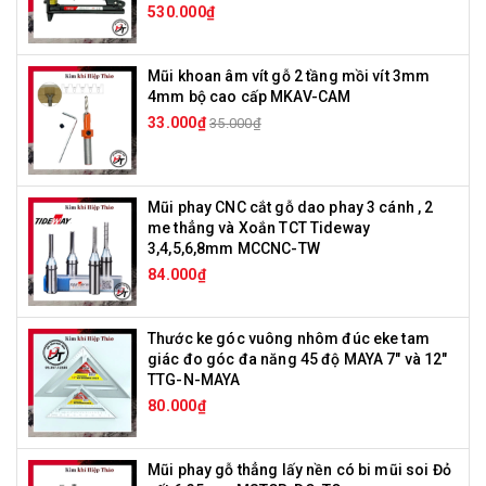
530.000₫
Mũi khoan âm vít gỗ 2 tầng mồi vít 3mm
4mm bộ cao cấp MKAV-CAM
33.000₫
35.000₫
Mũi phay CNC cắt gỗ dao phay 3 cánh , 2
me thẳng và Xoắn TCT Tideway
3,4,5,6,8mm MCCNC-TW
84.000₫
Thước ke góc vuông nhôm đúc eke tam
giác đo góc đa năng 45 độ MAYA 7" và 12"
TTG-N-MAYA
80.000₫
Mũi phay gỗ thẳng lấy nền có bi mũi soi Đỏ