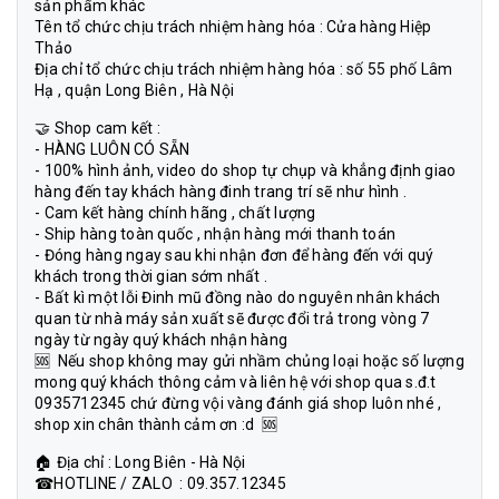
sản phẩm khác
Tên tổ chức chịu trách nhiệm hàng hóa : Cửa hàng Hiệp
Thảo
Địa chỉ tổ chức chịu trách nhiệm hàng hóa : số 55 phố Lâm
Hạ , quận Long Biên , Hà Nội
🤝 Shop cam kết :
- HÀNG LUÔN CÓ SẴN
- 100% hình ảnh, video do shop tự chụp và khẳng định giao
hàng đến tay khách hàng đinh trang trí sẽ như hình .
- Cam kết hàng chính hãng , chất lượng
- Ship hàng toàn quốc , nhận hàng mới thanh toán
- Đóng hàng ngay sau khi nhận đơn để hàng đến với quý
khách trong thời gian sớm nhất .
- Bất kì một lỗi Đinh mũ đồng nào do nguyên nhân khách
quan từ nhà máy sản xuất sẽ được đổi trả trong vòng 7
ngày từ ngày quý khách nhận hàng
🆘 Nếu shop không may gửi nhầm chủng loại hoặc số lượng
mong quý khách thông cảm và liên hệ với shop qua s.đ.t
0935712345 chứ đừng vội vàng đánh giá shop luôn nhé ,
shop xin chân thành cảm ơn :d 🆘
🏠 Địa chỉ : Long Biên - Hà Nội
☎HOTLINE / ZALO : 09.357.12345