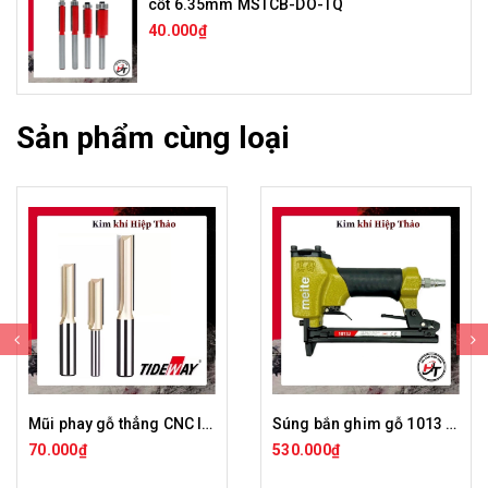
cốt 6.35mm MSTCB-DO-TQ
40.000₫
Sản phẩm cùng loại
Mũi phay gỗ thẳng CNC lấy nền mũi soi TIDEWAY cốt 6mm và 12mm 0102 MST-TW-0102
Súng bắn ghim gỗ 1013 Meite bằng hơi đinh chữ U chuyên bắn yên xe máy SBG-1013-MT
70.000₫
530.000₫