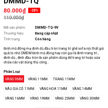
DMMD-TQ
80.000₫
-28%
110.000₫
Mã sản phẩm:
DMMD-TQ-9V
Thương hiệu:
Đang cập nhật
Tình trạng:
Còn hàng
Đinh mũ đồng mạ đinh dù đầu tròn trang trí ghế sofa nội thất giỏ
quà to nhỏ DMDM Đinh mũ đồng hay còn gọi là đinh trang trí ,
đinh dù , đinh đầu tròn là sản phẩm dùng để trang trí hoặc sửa
chữa các vật dùng thủ công...
Phân Loại
VÀNG 9MM
VÀNG 11MM
TRẮNG 11MM
NÂU GIẢ CỔ 11MM
VÀNG HOA 11MM
VÀNG 14MM
VÀNG 16MM
VÀNG 19MM
VÀNG 25MM
VÀNG 30MM