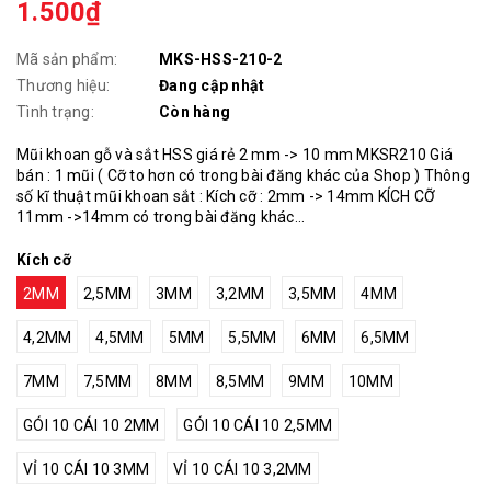
1.500₫
Mã sản phẩm:
MKS-HSS-210-2
Thương hiệu:
Đang cập nhật
Tình trạng:
Còn hàng
Mũi khoan gỗ và sắt HSS giá rẻ 2 mm -> 10 mm MKSR210 Giá
bán : 1 mũi ( Cỡ to hơn có trong bài đăng khác của Shop ) Thông
số kĩ thuật mũi khoan sắt : Kích cỡ : 2mm -> 14mm KÍCH CỠ
11mm ->14mm có trong bài đăng khác...
Kích cỡ
2MM
2,5MM
3MM
3,2MM
3,5MM
4MM
4,2MM
4,5MM
5MM
5,5MM
6MM
6,5MM
7MM
7,5MM
8MM
8,5MM
9MM
10MM
GÓI 10 CÁI 10 2MM
GÓI 10 CÁI 10 2,5MM
VỈ 10 CÁI 10 3MM
VỈ 10 CÁI 10 3,2MM