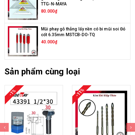
TTG-N-MAYA
80.000₫
Mũi phay gỗ thẳng lấy nền có bi mũi soi Đỏ
cốt 6.35mm MSTCB-DO-TQ
40.000₫
Sản phẩm cùng loại
-11%
-1%