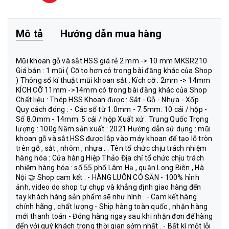
Mô tả
Hướng dẫn mua hàng
Mũi khoan gỗ và sắt HSS giá rẻ 2 mm -> 10 mm MKSR210
Giá bán : 1 mũi ( Cỡ to hơn có trong bài đăng khác của Shop
) Thông số kĩ thuật mũi khoan sắt : Kích cỡ : 2mm -> 14mm
KÍCH CỠ 11mm ->14mm có trong bài đăng khác của Shop
Chất liệu : Thép HSS Khoan được : Sắt - Gỗ - Nhựa - Xốp ....
Quy cách đóng : - Các số từ 1.0mm - 7.5mm: 10 cái / hộp -
Số 8.0mm - 14mm: 5 cái / hộp Xuất xứ : Trung Quốc Trọng
lượng : 100g Năm sản xuất : 2021 Hướng dẫn sử dụng : mũi
khoan gỗ và sắt HSS được lắp vào máy khoan để tạo lỗ tròn
trên gỗ , sắt , nhôm , nhựa ... Tên tổ chức chịu trách nhiệm
hàng hóa : Cửa hàng Hiệp Thảo Địa chỉ tổ chức chịu trách
nhiệm hàng hóa : số 55 phố Lâm Hạ , quận Long Biên , Hà
Nội 🤝 Shop cam kết : - HÀNG LUÔN CÓ SẴN - 100% hình
ảnh, video do shop tự chụp và khẳng định giao hàng đến
tay khách hàng sản phẩm sẽ như hình . - Cam kết hàng
chính hãng , chất lượng - Ship hàng toàn quốc , nhận hàng
mới thanh toán - Đóng hàng ngay sau khi nhận đơn để hàng
đến với quý khách trong thời gian sớm nhất . - Bất kì một lỗi