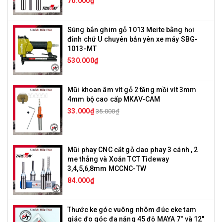
70.000₫
Súng bắn ghim gỗ 1013 Meite bằng hơi
đinh chữ U chuyên bắn yên xe máy SBG-
1013-MT
530.000₫
Mũi khoan âm vít gỗ 2 tầng mồi vít 3mm
4mm bộ cao cấp MKAV-CAM
33.000₫
35.000₫
Mũi phay CNC cắt gỗ dao phay 3 cánh , 2
me thẳng và Xoắn TCT Tideway
3,4,5,6,8mm MCCNC-TW
84.000₫
Thước ke góc vuông nhôm đúc eke tam
giác đo góc đa năng 45 độ MAYA 7" và 12"