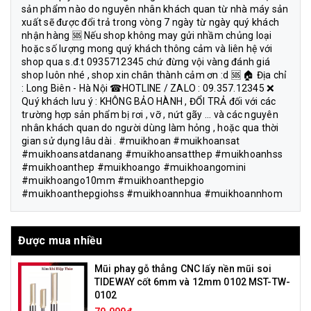
sản phẩm nào do nguyên nhân khách quan từ nhà máy sản
xuất sẽ được đổi trả trong vòng 7 ngày từ ngày quý khách
nhận hàng 🆘 Nếu shop không may gửi nhầm chủng loại
hoặc số lượng mong quý khách thông cảm và liên hệ với
shop qua s.đ.t 0935712345 chứ đừng vội vàng đánh giá
shop luôn nhé , shop xin chân thành cảm ơn :d 🆘 🏠 Địa chỉ
: Long Biên - Hà Nội ☎HOTLINE / ZALO : 09.357.12345 ❌
Quý khách lưu ý : KHÔNG BẢO HÀNH , ĐỔI TRẢ đối với các
trường hợp sản phẩm bị rơi , vỡ , nứt gãy ... và các nguyên
nhân khách quan do người dùng làm hỏng , hoặc qua thời
gian sử dụng lâu dài . #muikhoan #muikhoansat
#muikhoansatdanang #muikhoansatthep #muikhoanhss
#muikhoanthep #muikhoango #muikhoangomini
#muikhoango10mm #muikhoanthepgio
#muikhoanthepgiohss #muikhoannhua #muikhoannhom
Được mua nhiều
Mũi phay gỗ thẳng CNC lấy nền mũi soi
TIDEWAY cốt 6mm và 12mm 0102 MST-TW-
0102