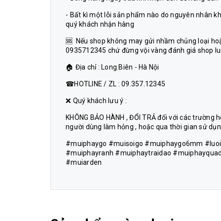
- Bất kì một lỗi sản phẩm nào do nguyên nhân k
quý khách nhận hàng
🆘 Nếu shop không may gửi nhầm chủng loại hoặc
0935712345 chứ đừng vội vàng đánh giá shop luô
🏠 Địa chỉ : Long Biên - Hà Nội
☎HOTLINE / ZL : 09.357.12345
❌ Quý khách lưu ý :
KHÔNG BẢO HÀNH , ĐỔI TRẢ đối với các trường hợp 
người dùng làm hỏng , hoặc qua thời gian sử dụng
#muiphaygo #muisoigo #muiphaygo6mm #luoi
#muiphayranh #muiphaytraidao #muiphayqua
#muiarden