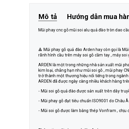
Mô tả
Hướng dẫn mua hà
Mũi phay cnc gỗ mũi soi alu quả đào tròn dao 
🔺 Mũi phay gỗ quả đào Arden hay còn gọi là Mũi
rãnh hình cầu trên máy soi gỗ cầm tay , máy soi
ARDEN là một trong những nhà sản xuất mũi phay
kim loại, chẳng hạn như mũi soi gỗ , mũi phay CNC
trở thành một thương hiệu nổi tiếng trong ngành
ARDEN đã được ngày càng nhiều khách hàng trên 
- Mũi soi gỗ quả đào được sản xuất trên dây truyề
- Mũi phay gỗ đạt tiêu chuẩn ISO9001 do Châu Âu
- Mũi soi gỗ được làm bằng thép Vonfram , chịu 