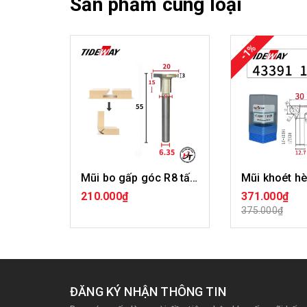
Sản phẩm cùng loại
-1%
Mũi bo gấp góc R8 tấm ốp than tre chữ T Tideway LC44199
210.000₫
371.000₫
MUA HÀNG
MUA H
375.000₫
ĐĂNG KÝ NHẬN THÔNG TIN