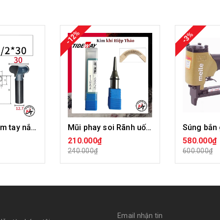
-12%
-3%
Mũi khoét hèm tay nắm Tideway LC43391
Mũi phay soi Rãnh uốn cong gỗ đầu 6x21mm CNC bo cong 90 độ MDF Tideway MSRUCTW
210.000₫
580.000₫
ÀNG
MUA HÀNG
HẾ
240.000₫
600.000₫