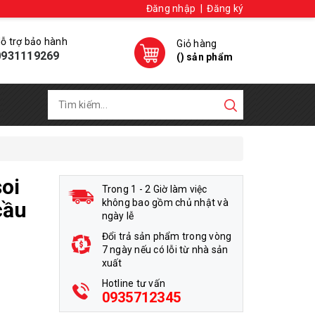
Đăng nhập
|
Đăng ký
ỗ trợ bảo hành
Giỏ hàng
0931119269
(
) sản phẩm
oi
Trong 1 - 2 Giờ làm việc
không bao gồm chủ nhật và
cầu
ngày lễ
Đổi trả sản phẩm trong vòng
7 ngày nếu có lỗi từ nhà sản
xuất
Hotline tư vấn
0935712345