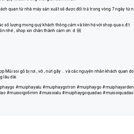
hách quan từ nhà máy sản xuất sẽ được đổi trả trong vòng 7 ngày từ 
 số lượng mong quý khách thông cảm và liên hệ với shop qua s.đ.t
n nhé , shop xin chân thành cảm ơn :d 🆘
Mũi soi gỗ bị rơi , vỡ , nứt gãy ... và các nguyên nhân khách quan do
 lâu dài .
phaygo #muiphayalu #muiphaygotron #muiphaygo #muiphayarden
dao #muisoigo6mm #muisoialu #muiphaygoquadao #muisoiquadao