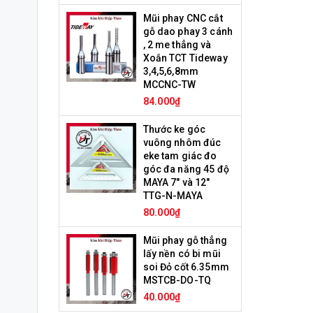
Mũi phay CNC cắt
gỗ dao phay 3 cánh
, 2 me thẳng và
Xoắn TCT Tideway
3,4,5,6,8mm
MCCNC-TW
84.000₫
Thước ke góc
vuông nhôm đúc
eke tam giác đo
góc đa năng 45 độ
MAYA 7" và 12"
TTG-N-MAYA
80.000₫
Mũi phay gỗ thẳng
lấy nền có bi mũi
soi Đỏ cốt 6.35mm
MSTCB-DO-TQ
40.000₫