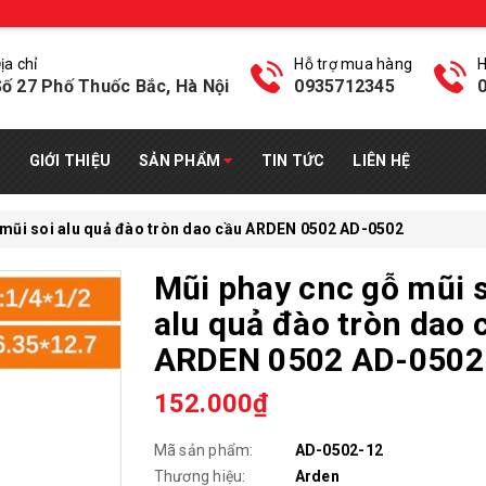
ịa chỉ
Hỗ trợ mua hàng
H
ố 27 Phố Thuốc Bắc, Hà Nội
0935712345
GIỚI THIỆU
SẢN PHẨM
TIN TỨC
LIÊN HỆ
 mũi soi alu quả đào tròn dao cầu ARDEN 0502 AD-0502
Mũi phay cnc gỗ mũi s
alu quả đào tròn dao 
ARDEN 0502 AD-0502
152.000₫
Mã sản phẩm:
AD-0502-12
Thương hiệu:
Arden