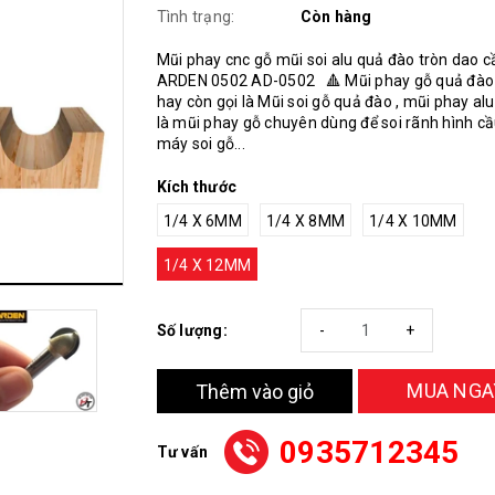
Tình trạng:
Còn hàng
Mũi phay cnc gỗ mũi soi alu quả đào tròn dao c
ARDEN 0502 AD-0502 🔺 Mũi phay gỗ quả đào
hay còn gọi là Mũi soi gỗ quả đào , mũi phay al
là mũi phay gỗ chuyên dùng để soi rãnh hình cầ
máy soi gỗ...
Kích thước
1/4 X 6MM
1/4 X 8MM
1/4 X 10MM
1/4 X 12MM
Số lượng:
-
+
MUA NGA
Thêm vào giỏ
0935712345
Tư vấn