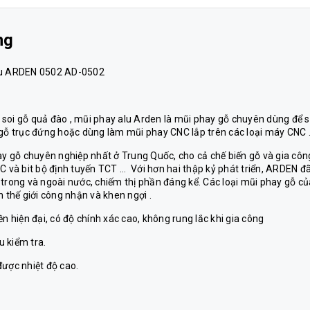
ng
cầu ARDEN 0502 AD-0502
 soi gỗ quả đào , mũi phay alu Arden là mũi phay gỗ chuyên dùng để s
 gỗ trục đứng hoặc dùng làm mũi phay CNC lắp trên các loại máy CNC 
 gỗ chuyên nghiệp nhất ở Trung Quốc, cho cả chế biến gỗ và gia côn
 và bit bộ định tuyến TCT ... Với hơn hai thập kỷ phát triển, ARDEN đ
 trong và ngoài nước, chiếm thị phần đáng kể. Các loại mũi phay gỗ củ
thế giới công nhận và khen ngợi .
n hiện đại, có độ chính xác cao, không rung lắc khi gia công
 kiểm tra.
được nhiệt độ cao.