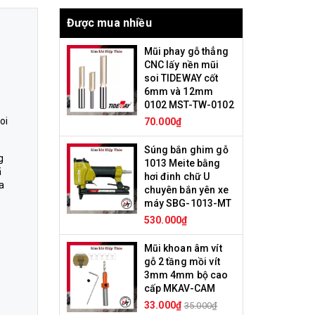
Được mua nhiều
Mũi phay gỗ thẳng
CNC lấy nền mũi
soi TIDEWAY cốt
6mm và 12mm
0102 MST-TW-0102
oi
70.000₫
.
Súng bắn ghim gỗ
g
1013 Meite bằng
ã
hơi đinh chữ U
a
chuyên bắn yên xe
máy SBG-1013-MT
530.000₫
Mũi khoan âm vít
gỗ 2 tầng mồi vít
3mm 4mm bộ cao
cấp MKAV-CAM
33.000₫
35.000₫