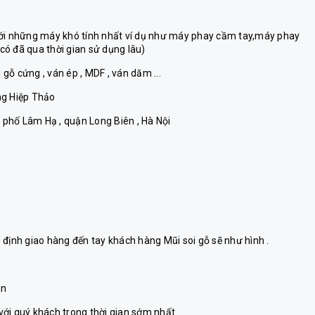
với những máy khó tính nhất ví dụ như máy phay cầm tay,máy phay
ó đã qua thời gian sử dụng lâu)
 gỗ cứng , ván ép , MDF , ván dăm ...
ng Hiệp Thảo
5 phố Lâm Hạ , quận Long Biên , Hà Nội
 định giao hàng đến tay khách hàng Mũi soi gỗ sẽ như hình .
án
ới quý khách trong thời gian sớm nhất .