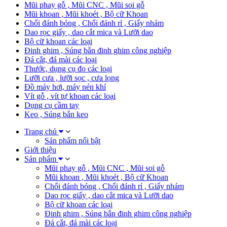
Mũi phay gỗ , Mũi CNC , Mũi soi gỗ
Mũi khoan , Mũi khoét , Bộ cữ Khoan
Chổi đánh bóng , Chổi đánh rỉ , Giấy nhám
Dao rọc giấy , dao cắt mica và Lưỡi dao
Bộ cữ khoan các loại
Đinh ghim , Súng bắn đinh ghim công nghiệp
Đá cắt, đá mài các loại
Thước, dụng cụ đo các loại
Lưỡi cưa , lưỡi sọc , cưa lọng
Đồ máy hơi, máy nén khí
Vít gỗ , vít tự khoan các loại
Dụng cụ cầm tay
Keo , Súng bắn keo
Trang chủ
Sản phẩm nổi bật
Giới thiệu
Sản phẩm
Mũi phay gỗ , Mũi CNC , Mũi soi gỗ
Mũi khoan , Mũi khoét , Bộ cữ Khoan
Chổi đánh bóng , Chổi đánh rỉ , Giấy nhám
Dao rọc giấy , dao cắt mica và Lưỡi dao
Bộ cữ khoan các loại
Đinh ghim , Súng bắn đinh ghim công nghiệp
Đá cắt, đá mài các loại