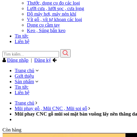
Thước, dụng cụ đo các loại
Lưỡi cưa , lưỡi sọc , cưa lọng
Đồ máy hơi, máy nén khí
Vít gỗ , vít tự khoan các loại
Dụng cụ cầm tay
Keo , Súng bắn keo
Tin tức
Liên hệ
Đăng nhập
|
Đăng ký
Trang chủ
Giới thiệu
Sản phẩm
Tin tức
Liên hệ
Trang chủ
Mũi phay gỗ , Mũi CNC , Mũi soi gỗ
Mũi phay CNC gỗ mũi soi mặt bàn vuông lấy nền thẳng 
Còn hàng