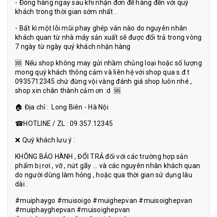
- Đóng hàng ngay sau khi nhận đơn để hàng đến với quý
khách trong thời gian sớm nhất .
- Bất kì một lỗi mũi phay ghép ván nào do nguyên nhân
khách quan từ nhà máy sản xuất sẽ được đổi trả trong vòng
7 ngày từ ngày quý khách nhận hàng
🆘 Nếu shop không may gửi nhầm chủng loại hoặc số lượng
mong quý khách thông cảm và liên hệ với shop qua s.đ.t
0935712345 chứ đừng vội vàng đánh giá shop luôn nhé ,
shop xin chân thành cảm ơn :d 🆘
🏠 Địa chỉ : Long Biên - Hà Nội
☎HOTLINE / ZL : 09.357.12345
❌ Quý khách lưu ý :
KHÔNG BẢO HÀNH , ĐỔI TRẢ đối với các trường hợp sản
phẩm bị rơi , vỡ , nứt gãy ... và các nguyên nhân khách quan
do người dùng làm hỏng , hoặc qua thời gian sử dụng lâu
dài .
#muiphaygo #muisoigo #muighepvan #muisoighepvan
#muiphayghepvan #muisoighepvan