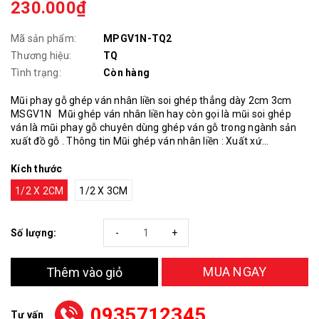
230.000₫
Mã sản phẩm:
MPGV1N-TQ2
Thương hiệu:
TQ
Tình trạng:
Còn hàng
Mũi phay gỗ ghép ván nhân liền soi ghép thẳng dày 2cm 3cm
MSGV1N Mũi ghép ván nhân liền hay còn gọi là mũi soi ghép
ván là mũi phay gỗ chuyên dùng ghép ván gỗ trong ngành sản
xuất đồ gỗ . Thông tin Mũi ghép ván nhân liền : Xuất xứ...
Kích thước
1/2 X 2CM
1/2 X 3CM
Số lượng:
-
+
MUA NGAY
Thêm vào giỏ
0935712345
Tư vấn