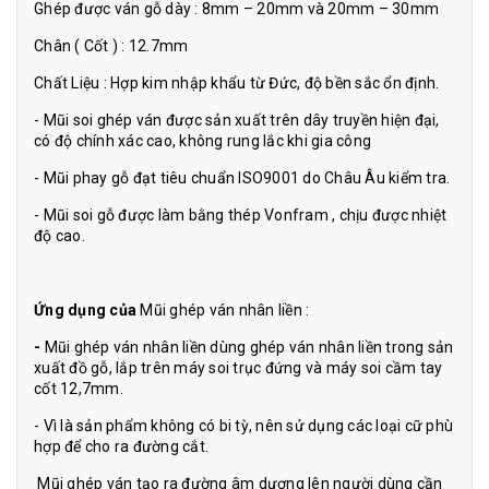
Ghép được ván gỗ dày : 8mm – 20mm và 20mm – 30mm
Chân ( Cốt ) : 12.7mm
Chất Liệu : Hợp kim nhập khẩu từ Đức, độ bền sắc ổn định.
- Mũi soi ghép ván được sản xuất trên dây truyền hiện đại,
có độ chính xác cao, không rung lắc khi gia công
- Mũi phay gỗ đạt tiêu chuẩn ISO9001 do Châu Âu kiểm tra.
- Mũi soi gỗ được làm bằng thép Vonfram , chịu được nhiệt
độ cao.
Ứng dụng của
Mũi ghép ván nhân liền :
-
Mũi ghép ván nhân liền dùng ghép ván nhân liền trong sản
xuất đồ gỗ, lắp trên máy soi trục đứng và máy soi cầm tay
cốt 12,7mm.
- Vì là sản phẩm không có bi tỳ, nên sử dụng các loại cữ phù
hợp để cho ra đường cắt.
Mũi ghép ván
tạo ra đường âm dương lên người dùng cần