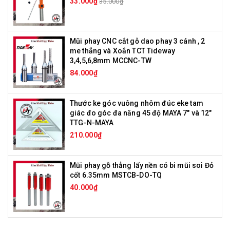
33.000₫
35.000₫
Mũi phay CNC cắt gỗ dao phay 3 cánh , 2
me thẳng và Xoắn TCT Tideway
3,4,5,6,8mm MCCNC-TW
84.000₫
Thước ke góc vuông nhôm đúc eke tam
giác đo góc đa năng 45 độ MAYA 7" và 12"
TTG-N-MAYA
210.000₫
Mũi phay gỗ thẳng lấy nền có bi mũi soi Đỏ
cốt 6.35mm MSTCB-DO-TQ
40.000₫