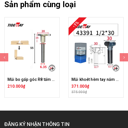
Sản phẩm cùng loại
-1%
Mũi bo gấp góc R8 tấm ốp than tre chữ T Tideway LC44199
Mũi khoét hèm tay nắm Tideway LC43391
210.000₫
371.000₫
375.000₫
ĐĂNG KÝ NHẬN THÔNG TIN