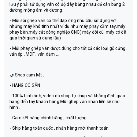
lưu ý phải sử dụng ván có độ dày bằng nhau để cân bằng 2
đường mộng âm và dương.
- Mũi soi ghép ván có thể đáp ứng nhu cầu sử dụng với
những máy khó tính nhất ví dụ như máy phay cầm tay,máy
phay bàn,máy cắt công nghiệp CNC( máy đời cũ, máy có đã
qua thời gian sử dụng lâu)
- Mũi phay ghép ván được dùng cho tất cả các loại gỗ cứng ,
ván ép , MDF , ván dăm ...
🤝 Shop cam kết :
- HÀNG CÓ SẴN
- 100% hình ảnh, video do shop tự chụp và khẳng định giao
hàng đến tay khách hàng Mũi ghép ván nhân liền sẽ như
hình .
- Cam kết hàng chính hãng , chất lượng
- Ship hàng toàn quốc , nhận hàng mới thanh toán