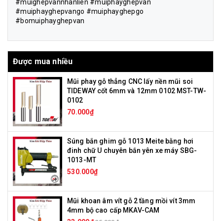
#muighepvannhanlien #muiphayghepvan
#muiphayghepvango #muiphayghepgo
#bomuiphayghepvan
Được mua nhiều
Mũi phay gỗ thẳng CNC lấy nền mũi soi
TIDEWAY cốt 6mm và 12mm 0102 MST-TW-
0102
70.000₫
Súng bắn ghim gỗ 1013 Meite bằng hơi
đinh chữ U chuyên bắn yên xe máy SBG-
1013-MT
530.000₫
Mũi khoan âm vít gỗ 2 tầng mồi vít 3mm
4mm bộ cao cấp MKAV-CAM