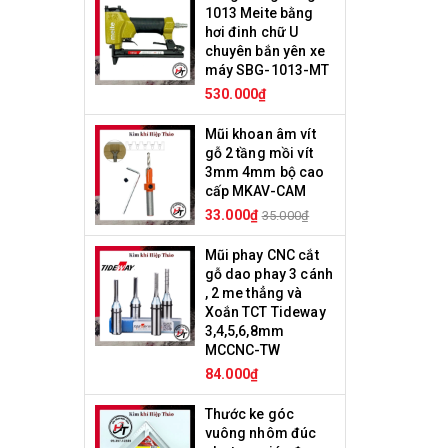
1013 Meite bằng
hơi đinh chữ U
chuyên bắn yên xe
máy SBG-1013-MT
530.000₫
Mũi khoan âm vít
gỗ 2 tầng mồi vít
3mm 4mm bộ cao
cấp MKAV-CAM
33.000₫
35.000₫
Mũi phay CNC cắt
gỗ dao phay 3 cánh
, 2 me thẳng và
Xoắn TCT Tideway
3,4,5,6,8mm
MCCNC-TW
84.000₫
Thước ke góc
vuông nhôm đúc