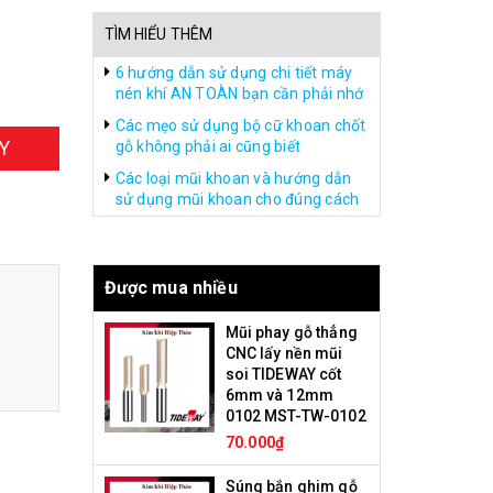
TÌM HIỂU THÊM
6 hướng dẫn sử dụng chi tiết máy
nén khí AN TOÀN bạn cần phải nhớ
Các mẹo sử dụng bộ cữ khoan chốt
Y
gỗ không phải ai cũng biết
Các loại mũi khoan và hướng dẫn
sử dụng mũi khoan cho đúng cách
Được mua nhiều
Mũi phay gỗ thẳng
CNC lấy nền mũi
soi TIDEWAY cốt
6mm và 12mm
0102 MST-TW-0102
70.000₫
Súng bắn ghim gỗ