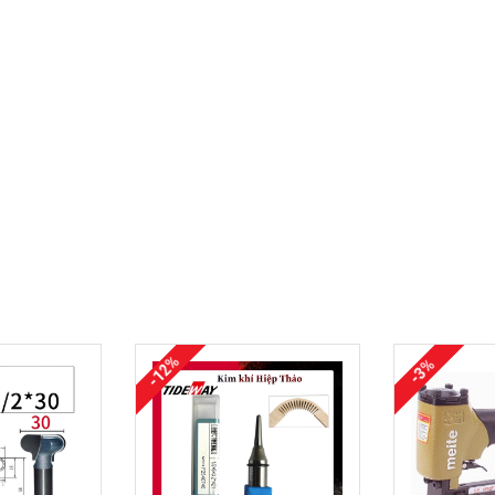
-12%
-3%