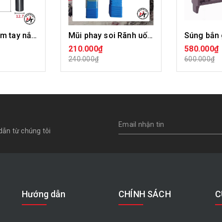
Mũi khoét hèm tay nắm Tideway LC43391
Mũi phay soi Rãnh uốn cong gỗ đầu 6x21mm CNC bo cong 90 độ MDF Tideway MSRUCTW
210.000₫
580.000₫
ÀNG
MUA HÀNG
HẾ
240.000₫
600.000₫
dẫn từ chúng tôi
Hướng dẫn
CHÍNH SÁCH
C