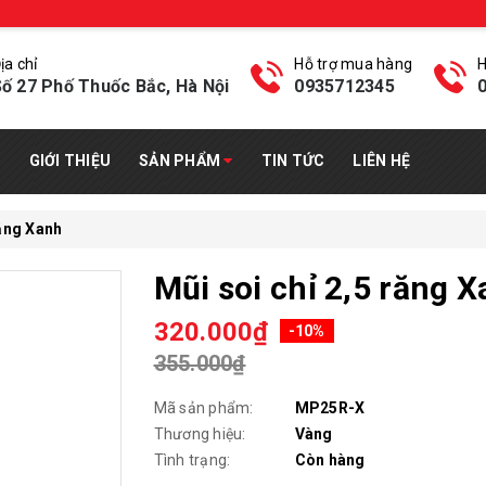
ịa chỉ
Hỗ trợ mua hàng
H
ố 27 Phố Thuốc Bắc, Hà Nội
0935712345
GIỚI THIỆU
SẢN PHẨM
TIN TỨC
LIÊN HỆ
răng Xanh
Mũi soi chỉ 2,5 răng 
320.000₫
-10%
355.000₫
Mã sản phẩm:
MP25R-X
Thương hiệu:
Vàng
Tình trạng:
Còn hàng