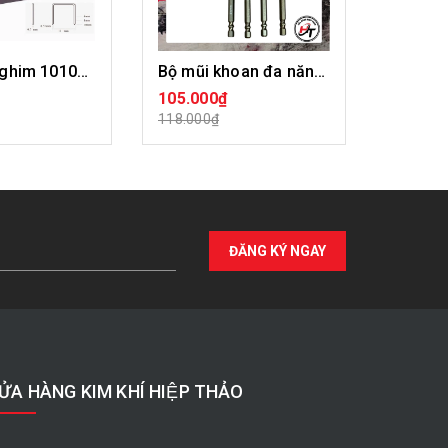
Súng bắn ghim 1010F Meite
Bộ mũi khoan đa năng có Khía
105.000₫
25.000
T HÀNG
HẾT HÀNG
CHỌ
118.000₫
27.000₫
ĐĂNG KÝ NGAY
ỬA HÀNG KIM KHÍ HIỆP THẢO