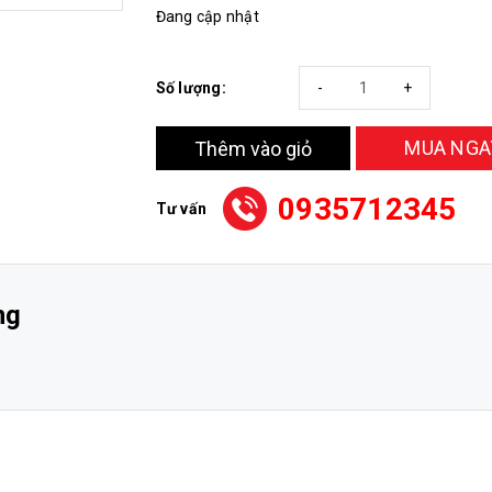
Đang cập nhật
Số lượng:
-
+
MUA NGA
Thêm vào giỏ
0935712345
Tư vấn
ng