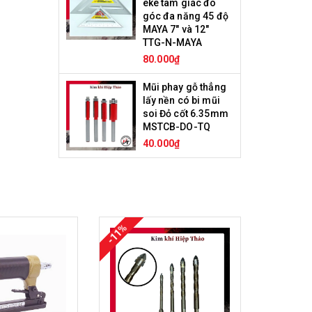
eke tam giác đo
góc đa năng 45 độ
MAYA 7" và 12"
TTG-N-MAYA
80.000₫
Mũi phay gỗ thẳng
lấy nền có bi mũi
soi Đỏ cốt 6.35mm
MSTCB-DO-TQ
40.000₫
-11%
-7%