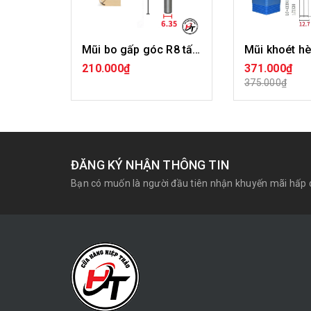
Mũi bo gấp góc R8 tấm ốp than tre chữ T Tideway LC44199
210.000₫
371.000₫
MUA HÀNG
MUA H
375.000₫
ĐĂNG KÝ NHẬN THÔNG TIN
Bạn có muốn là người đầu tiên nhận khuyến mãi hấp 