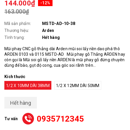
144.000₫
-12%
163.000₫
Mã sản phẩm:
MSTD-AD-10-38
Thương hiệu:
Arden
Tình trạng:
Hết hàng
Mũi phay CNC gỗ thẳng dài Arden mũi soi lấy nền dao phá thô
ARDEN 0103 và 0115 MSTD-AD Mũi phay gỗ Thẳng ARDEN hay
còn gọi là Mũi soi gỗ lấy nền ARDEN là mũi phay gỗ đứng chuyên
dùng để bào, gọt độ cong, cua góc soi rãnh trên...
Kích thước
1/2 X 10MM DÀI 38MM
1/2 X 12MM DÀI 50MM
Hết hàng
0935712345
Tư vấn