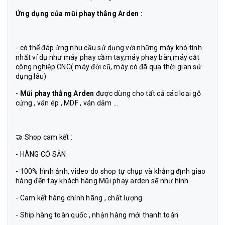
Ứng dụng của
mũi phay thẳng Arden
:
- có thể đáp ứng nhu cầu sử dụng với những máy khó tính
nhất ví dụ như máy phay cầm tay,máy phay bàn,máy cắt
công nghiệp CNC( máy đời cũ, máy có đã qua thời gian sử
dụng lâu)
-
Mũi phay thẳng Arden
được dùng cho tất cả các loại gỗ
cứng , ván ép , MDF , ván dăm ...
🤝 Shop cam kết :
- HÀNG CÓ SẴN
- 100% hình ảnh, video do shop tự chụp và khẳng định giao
hàng đến tay khách hàng Mũi phay arden sẽ như hình .
- Cam kết hàng chính hãng , chất lượng
- Ship hàng toàn quốc , nhận hàng mới thanh toán