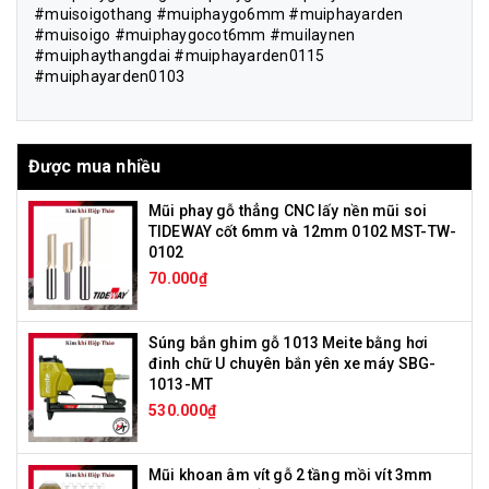
#muisoigothang #muiphaygo6mm #muiphayarden
#muisoigo #muiphaygocot6mm #muilaynen
#muiphaythangdai #muiphayarden0115
#muiphayarden0103
Được mua nhiều
Mũi phay gỗ thẳng CNC lấy nền mũi soi
TIDEWAY cốt 6mm và 12mm 0102 MST-TW-
0102
70.000₫
Súng bắn ghim gỗ 1013 Meite bằng hơi
đinh chữ U chuyên bắn yên xe máy SBG-
1013-MT
530.000₫
Mũi khoan âm vít gỗ 2 tầng mồi vít 3mm