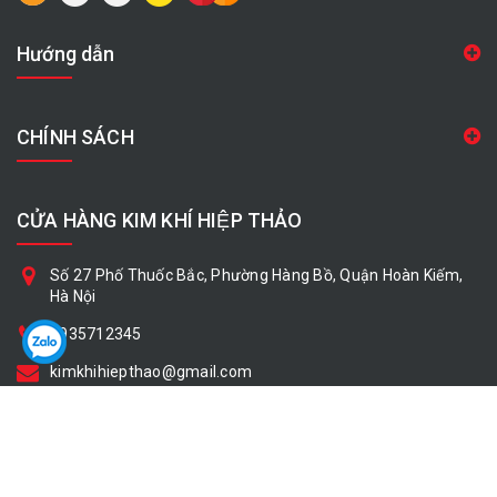
Hướng dẫn
CHÍNH SÁCH
CỬA HÀNG KIM KHÍ HIỆP THẢO
Số 27 Phố Thuốc Bắc, Phường Hàng Bồ, Quận Hoàn Kiếm,
Hà Nội
0935712345
kimkhihiepthao@gmail.com
Bản quyền thuộc về
Cửa hàng Kim Khí Hiệp Thảo
Cung cấp bởi
|
Sapo