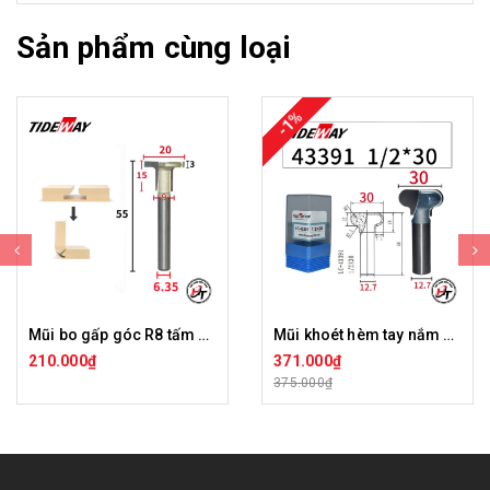
Sản phẩm cùng loại
-1%
Mũi bo gấp góc R8 tấm ốp than tre chữ T Tideway LC44199
Mũi khoét hèm tay nắm Tideway LC43391
210.000₫
371.000₫
375.000₫