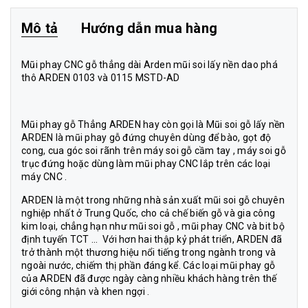
Mô tả
Hướng dẫn mua hàng
Mũi phay CNC gỗ thẳng dài Arden mũi soi lấy nền dao phá
thô ARDEN 0103 và 0115 MSTD-AD
Mũi phay gỗ Thẳng ARDEN hay còn gọi là Mũi soi gỗ lấy nền
ARDEN là mũi phay gỗ đứng chuyên dùng để bào, gọt độ
cong, cua góc soi rãnh trên máy soi gỗ cầm tay , máy soi gỗ
trục đứng hoặc dùng làm mũi phay CNC lắp trên các loại
máy CNC .
ARDEN là một trong những nhà sản xuất mũi soi gỗ chuyên
nghiệp nhất ở Trung Quốc, cho cả chế biến gỗ và gia công
kim loại, chẳng hạn như mũi soi gỗ , mũi phay CNC và bit bộ
định tuyến TCT ... Với hơn hai thập kỷ phát triển, ARDEN đã
trở thành một thương hiệu nổi tiếng trong ngành trong và
ngoài nước, chiếm thị phần đáng kể. Các loại mũi phay gỗ
của ARDEN đã được ngày càng nhiều khách hàng trên thế
giới công nhận và khen ngợi .