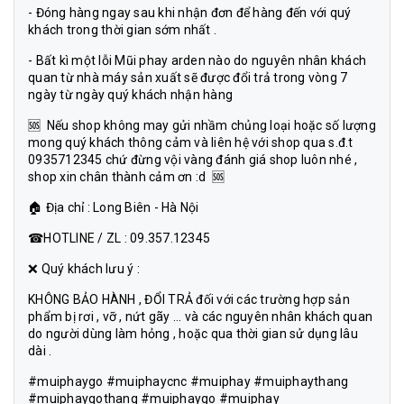
- Đóng hàng ngay sau khi nhận đơn để hàng đến với quý
khách trong thời gian sớm nhất .
- Bất kì một lỗi Mũi phay arden nào do nguyên nhân khách
quan từ nhà máy sản xuất sẽ được đổi trả trong vòng 7
ngày từ ngày quý khách nhận hàng
🆘 Nếu shop không may gửi nhầm chủng loại hoặc số lượng
mong quý khách thông cảm và liên hệ với shop qua s.đ.t
0935712345 chứ đừng vội vàng đánh giá shop luôn nhé ,
shop xin chân thành cảm ơn :d 🆘
🏠 Địa chỉ : Long Biên - Hà Nội
☎HOTLINE / ZL : 09.357.12345
❌ Quý khách lưu ý :
KHÔNG BẢO HÀNH , ĐỔI TRẢ đối với các trường hợp sản
phẩm bị rơi , vỡ , nứt gãy ... và các nguyên nhân khách quan
do người dùng làm hỏng , hoặc qua thời gian sử dụng lâu
dài .
#muiphaygo #muiphaycnc #muiphay #muiphaythang
#muiphaygothang #muiphaygo #muiphay