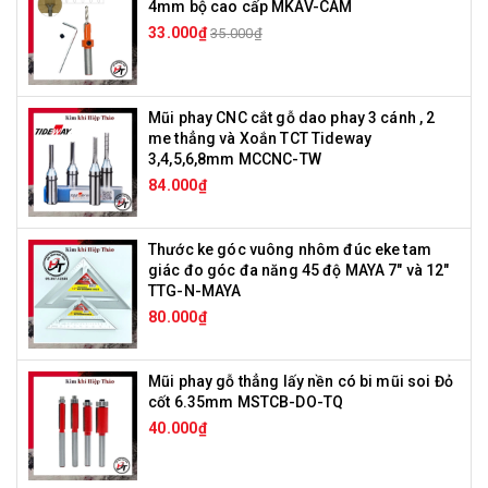
4mm bộ cao cấp MKAV-CAM
33.000₫
35.000₫
Mũi phay CNC cắt gỗ dao phay 3 cánh , 2
me thẳng và Xoắn TCT Tideway
3,4,5,6,8mm MCCNC-TW
84.000₫
Thước ke góc vuông nhôm đúc eke tam
giác đo góc đa năng 45 độ MAYA 7" và 12"
TTG-N-MAYA
80.000₫
Mũi phay gỗ thẳng lấy nền có bi mũi soi Đỏ
cốt 6.35mm MSTCB-DO-TQ
40.000₫