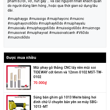
phẩm bị rơi , vỡ , nứt gãy ... và các nguyên nhân khách quan
do người dùng làm hỏng , hoặc qua thời gian sử dụng lâu
dài .
#muiphaygo #muisoigo #muiphaycnc #muicnc
#muiphaycnc60do #muiphay60do #muiphayalu
#muisoialu #muiphaygo60do #muisoigo60do #muicncgo
#muisoivat #muiphayvat #muisoivatcanh #V60do
#muicnc60do
Được mua nhiều
Mũi phay gỗ thẳng CNC lấy nền mũi soi
TIDEWAY cốt 6mm và 12mm 0102 MST-TW-
0102
70.000₫
Súng bắn ghim gỗ 1013 Meite bằng hơi
đinh chữ U chuyên bắn yên xe máy SBG-
1013-MT