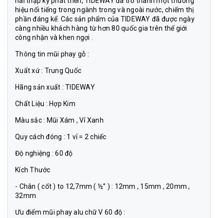
hai thập kỷ phát triển, TIDEWAY đã trở thành một thương
hiệu nổi tiếng trong ngành trong và ngoài nước, chiếm thị
phần đáng kể. Các sản phẩm của TIDEWAY đã được ngày
càng nhiều khách hàng từ hơn 80 quốc gia trên thế giới
công nhận và khen ngợi .
Thông tin mũi phay gỗ :
Xuất xứ : Trung Quốc
Hãng sản xuất : TIDEWAY
Chất Liệu : Hợp Kim
Màu sắc : Mũi Xám , Vỉ Xanh
Quy cách đóng : 1 vỉ = 2 chiếc
Độ nghiệng : 60 độ
Kích Thước
- Chân ( cốt ) to 12,7mm ( ½” ) : 12mm , 15mm , 20mm ,
32mm
Ưu điểm mũi phay alu chữ V 60 độ :