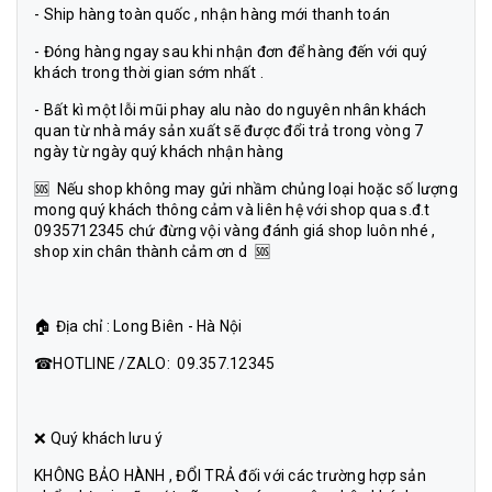
- Ship hàng toàn quốc , nhận hàng mới thanh toán
- Đóng hàng ngay sau khi nhận đơn để hàng đến với quý
khách trong thời gian sớm nhất .
- Bất kì một lỗi mũi phay alu nào do nguyên nhân khách
quan từ nhà máy sản xuất sẽ được đổi trả trong vòng 7
ngày từ ngày quý khách nhận hàng
🆘 Nếu shop không may gửi nhầm chủng loại hoặc số lượng
mong quý khách thông cảm và liên hệ với shop qua s.đ.t
0935712345 chứ đừng vội vàng đánh giá shop luôn nhé ,
shop xin chân thành cảm ơn d 🆘
🏠 Địa chỉ : Long Biên - Hà Nội
☎HOTLINE /ZALO: 09.357.12345
❌ Quý khách lưu ý
KHÔNG BẢO HÀNH , ĐỔI TRẢ đối với các trường hợp sản