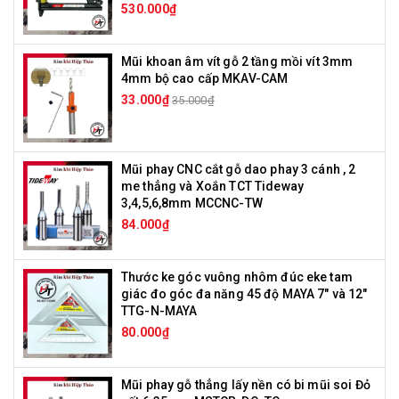
530.000₫
Mũi khoan âm vít gỗ 2 tầng mồi vít 3mm
4mm bộ cao cấp MKAV-CAM
33.000₫
35.000₫
Mũi phay CNC cắt gỗ dao phay 3 cánh , 2
me thẳng và Xoắn TCT Tideway
3,4,5,6,8mm MCCNC-TW
84.000₫
Thước ke góc vuông nhôm đúc eke tam
giác đo góc đa năng 45 độ MAYA 7" và 12"
TTG-N-MAYA
80.000₫
Mũi phay gỗ thẳng lấy nền có bi mũi soi Đỏ