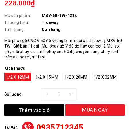
228.000₫
Mã sản phẩm:
MSV-60-TW-1212
Thương hiệu:
Tideway
Tình trạng:
Còn hàng
Mũi phay gỗ CNC V 60 độ không bi mũi soi alu Tideway MSV-60-
TW Giá bán : 1 cái Mũi phay gỗ V 60 độ hay còn gọi là Mũi soi
gỗ , mũi phay alu , mũi phay cnc 60 độ chuyên dùng phay rãnh
trên alu hoặc , mũi soi...
Kích thước
1/2 X 12MM
1/2 X 15MM
1/2 X 20MM
1/2 X 32MM
Số lượng:
-
+
MUA NGAY
Thêm vào giỏ
0935712345
Tư vấn