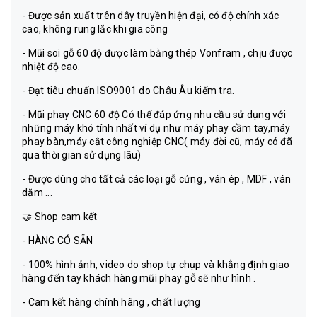
- Được sản xuất trên dây truyền hiện đại, có độ chính xác
cao, không rung lắc khi gia công
- Mũi soi gỗ 60 độ được làm bằng thép Vonfram , chịu được
nhiệt độ cao.
- Đạt tiêu chuẩn ISO9001 do Châu Âu kiểm tra.
- Mũi phay CNC 60 độ Có thể đáp ứng nhu cầu sử dụng với
những máy khó tính nhất ví dụ như máy phay cầm tay,máy
phay bàn,máy cắt công nghiệp CNC( máy đời cũ, máy có đã
qua thời gian sử dụng lâu)
- Được dùng cho tất cả các loại gỗ cứng , ván ép , MDF , ván
dăm ...
🤝 Shop cam kết
- HÀNG CÓ SẴN
- 100% hình ảnh, video do shop tự chụp và khẳng định giao
hàng đến tay khách hàng mũi phay gỗ sẽ như hình .
- Cam kết hàng chính hãng , chất lượng