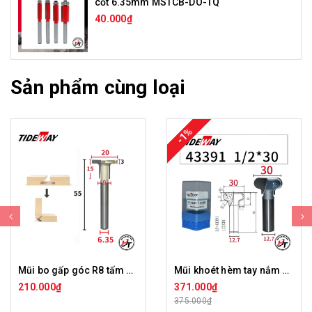
cốt 6.35mm MSTCB-DO-TQ
40.000₫
Sản phẩm cùng loại
-1%
Mũi bo gấp góc R8 tấm ốp than tre chữ T Tideway LC44199
Mũi khoét hèm tay nắm Tideway LC43391
210.000₫
371.000₫
375.000₫