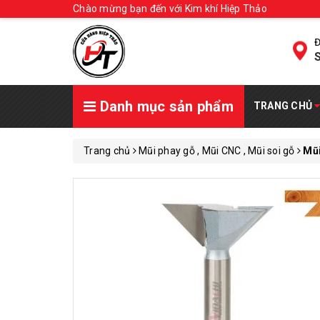
Chào mừng bạn đến với Kim khí Hiệp Thảo
Đ
S
Danh mục sản phẩm
TRANG CHỦ
Trang chủ
Mũi phay gỗ , Mũi CNC , Mũi soi gỗ
Mũi