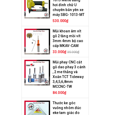
1013 Meite bằng
hơi đinh chữ U
chuyên bắn yên xe
máy SBG-1013-MT
530.000₫
Mũi khoan âm vít
gỗ 2 tầng mồi vít
3mm 4mm bộ cao
cấp MKAV-CAM
33.000₫
35.000₫
Mũi phay CNC cắt
gỗ dao phay 3 cánh
, 2 me thẳng và
Xoắn TCT Tideway
3,4,5,6,8mm
MCCNC-TW
84.000₫
Thước ke góc
vuông nhôm đúc
eke tam giác đo