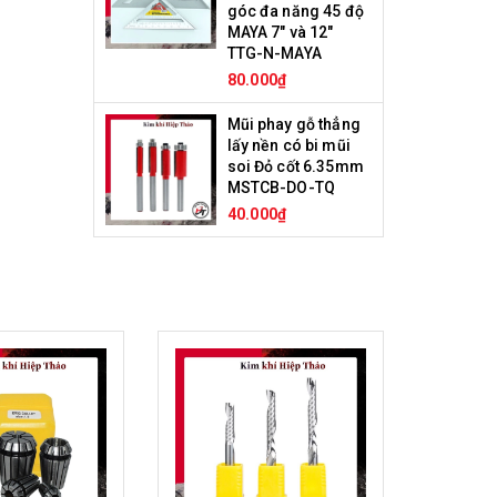
góc đa năng 45 độ
MAYA 7" và 12"
TTG-N-MAYA
80.000₫
Mũi phay gỗ thẳng
lấy nền có bi mũi
soi Đỏ cốt 6.35mm
MSTCB-DO-TQ
40.000₫