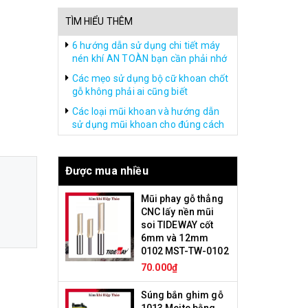
TÌM HIỂU THÊM
6 hướng dẫn sử dụng chi tiết máy
nén khí AN TOÀN bạn cần phải nhớ
Các mẹo sử dụng bộ cữ khoan chốt
gỗ không phải ai cũng biết
Các loại mũi khoan và hướng dẫn
sử dụng mũi khoan cho đúng cách
Được mua nhiều
Mũi phay gỗ thẳng
CNC lấy nền mũi
soi TIDEWAY cốt
6mm và 12mm
0102 MST-TW-0102
70.000₫
Súng bắn ghim gỗ