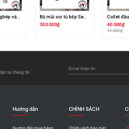
Bộ mũi phay ghép ván gỗ thẳng mũi soi ghép ván sàn BMGVG
Bộ mũi soi tủ bếp Sen Ngã mũi phay ghép ván gỗ Vàng BMGTB-S
350.000₫
40.000₫
N PHẨM
MUA HÀNG
CHỌN 
44.000₫
dẫn từ chúng tôi
Hướng dẫn
CHÍNH SÁCH
C
Hướng dẫn mua hàng
Chính sách bảo mật