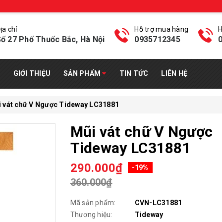
ịa chỉ
Hỗ trợ mua hàng
H
ố 27 Phố Thuốc Bắc, Hà Nội
0935712345
GIỚI THIỆU
SẢN PHẨM
TIN TỨC
LIÊN HỆ
 vát chữ V Ngược Tideway LC31881
Mũi vát chữ V Ngược
Tideway LC31881
290.000₫
-19%
360.000₫
Mã sản phẩm:
CVN-LC31881
Thương hiệu:
Tideway