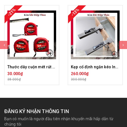
-21%
-13%
Thước dây cuộn mét rút Inox Đỏ thép cao cấp không rỉ đo 5m 7.5m 10m TC-DJH
Kẹp cố định ngăn kéo Inox tay dài kìm cảo bắt tủ gỗ lắp ráp mặt hộc kéo Koslo KCDNK-IN-D
30.000₫
260.000₫
38.000₫
300.000₫
ĐĂNG KÝ NHẬN THÔNG TIN
Bạn có muốn là người đầu tiên nhận khuyến mãi hấp dẫn từ
chúng tôi