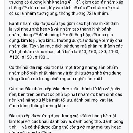
thường có đường kính khoảng 4″ – 6″, gồm các lá nhám xếp
chồng đều lên nhau, tùy vào kích cỡ của đĩa nhám xếp mà
có số lá nhám tương ứng, thông thường 72 lá nhám.
Bánh nhám xếp được cấu tạo gồm các hạt nhám kết dính
lại với nhau nhờ keo và vải nhám tạo thành hình bánh
nhám, dùng để đánh bóng bề mặt ống hộp, đồ inox gia
dụng, kim loại, hợp kim… thường được sử dụng với máy chà
nhám đĩa. Tùy vào mục đích sử dụng mà phân ra thành các
độ hạt nhám khác nhau, phổ biến là #40, #60, #80, #100,
#120, #150 , #180 …
Có thể nói đĩa ráp xếp tròn là một trong những sản phẩm
nhám phổ biến nhất hiện nay trên thị trường nhờ ứng dụng
rộng rãi của nó trong nhiều ngành nghề sản xuất.
Các loại Đĩa nhám xếp Viko được cấu thành từ lớp vải/giấy
nền, bên trên bề mặt có phủ lớp hạt nhám độ bám dính cao
nên khả năng xử lý bề mặt tối ưu, đánh bại mọi vật liệu
đánh bóng thông thường khác.
Đĩa ráp xếp được ứng dụng trong việc đánh bóng bề mặt
kim loại với các khâu đánh bavia, đánh bóng thô, đánh bóng
tinh, … và có thể được dùng thủ công với máy mài tay hoặc
dùng với máy tự động.