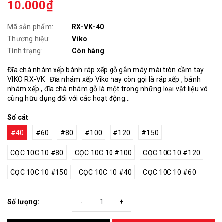
10.000₫
Mã sản phẩm:
RX-VK-40
Thương hiệu:
Viko
Tình trạng:
Còn hàng
Đĩa chà nhám xếp bánh ráp xếp gỗ gắn máy mài tròn cầm tay
VIKO RX-VK Đĩa nhám xếp Viko hay còn gọi là ráp xếp , bánh
nhám xếp , đĩa chà nhám gỗ là một trong những loại vật liệu vô
cùng hữu dụng đối với các hoạt động...
Số cát
#40
#60
#80
#100
#120
#150
CỌC 10C 10 #80
CỌC 10C 10 #100
CỌC 10C 10 #120
CỌC 10C 10 #150
CỌC 10C 10 #40
CỌC 10C 10 #60
Số lượng:
-
+