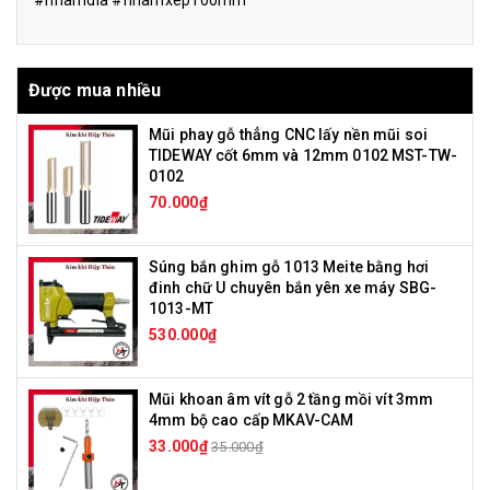
#nhamdia #nhamxep100mm
Được mua nhiều
Mũi phay gỗ thẳng CNC lấy nền mũi soi
TIDEWAY cốt 6mm và 12mm 0102 MST-TW-
0102
70.000₫
Súng bắn ghim gỗ 1013 Meite bằng hơi
đinh chữ U chuyên bắn yên xe máy SBG-
1013-MT
530.000₫
Mũi khoan âm vít gỗ 2 tầng mồi vít 3mm
4mm bộ cao cấp MKAV-CAM
33.000₫
35.000₫