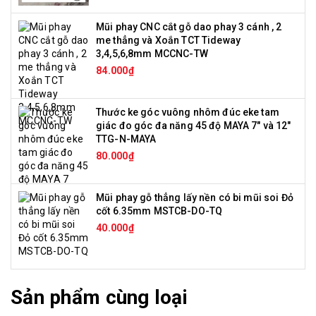
Mũi phay CNC cắt gỗ dao phay 3 cánh , 2
me thẳng và Xoắn TCT Tideway
3,4,5,6,8mm MCCNC-TW
84.000₫
Thước ke góc vuông nhôm đúc eke tam
giác đo góc đa năng 45 độ MAYA 7" và 12"
TTG-N-MAYA
80.000₫
Mũi phay gỗ thẳng lấy nền có bi mũi soi Đỏ
cốt 6.35mm MSTCB-DO-TQ
40.000₫
Sản phẩm cùng loại