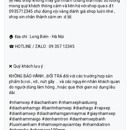
🆘 Nếu shop không may gửi nhầm chủng loại hoặc số lượng
mong quý khách thông cảm và liên hệ với shop qua s.đ.t
0935712345 chứ đừng vội vàng đánh giá shop luôn nhé ,
shop xin chân thành cảm ơn :d 🆘
🏠 Địa chỉ : Long Biên - Hà Nội
☎ HOTLINE / ZALO : 09.357.12345
❌ Quý khách lưu ý :
KHÔNG BẢO HÀNH , ĐỔI TRẢ đối với các trường hợp sản
phẩm bị rơi , vỡ , nứt gãy ... và các nguyên nhân khách quan
do người dùng làm hỏng , hoặc qua thời gian sử dụng lâu
dài .
#nhamxep #diachanham #nhamxephaiduong
#diachanhamgo #banhnhamxep #diachago #rapxep
#dianhamxep #diachanhamganmaymai #giaynhamxep
#dianhammaigo #denhamtron #dianhamxepbanh
#luoimainham #nhamxepmaycamtay #nhamdiatron