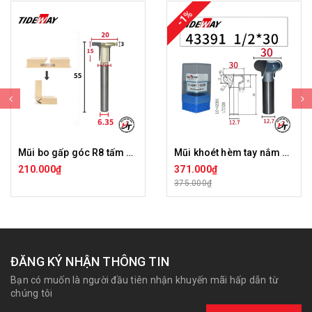
-1%
Mũi bo gấp góc R8 tấm ốp than tre chữ T Tideway LC44199
Mũi khoét hèm tay nắm Tideway LC43391
210.000₫
371.000₫
375.000₫
ĐĂNG KÝ NHẬN THÔNG TIN
Bạn có muốn là người đầu tiên nhận khuyến mãi hấp dẫn từ
chúng tôi