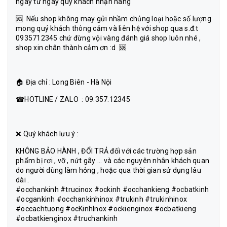
ngày từ ngày quý khách nhận hàng
🆘 Nếu shop không may gửi nhầm chủng loại hoặc số lượng
mong quý khách thông cảm và liên hệ với shop qua s.đ.t
0935712345 chứ đừng vội vàng đánh giá shop luôn nhé ,
shop xin chân thành cảm ơn :d 🆘
🏠 Địa chỉ : Long Biên - Hà Nội
☎HOTLINE / ZALO : 09.357.12345
❌ Quý khách lưu ý :
KHÔNG BẢO HÀNH , ĐỔI TRẢ đối với các trường hợp sản
phẩm bị rơi , vỡ , nứt gãy ... và các nguyên nhân khách quan
do người dùng làm hỏng , hoặc qua thời gian sử dụng lâu
dài .
#occhankinh #trucinox #ockinh #occhankieng #ocbatkinh
#ocgankinh #occhankinhinox #trukinh #trukinhinox
#occachtuong #ocKinhInox #ockienginox #ocbatkieng
#ocbatkienginox #truchankinh