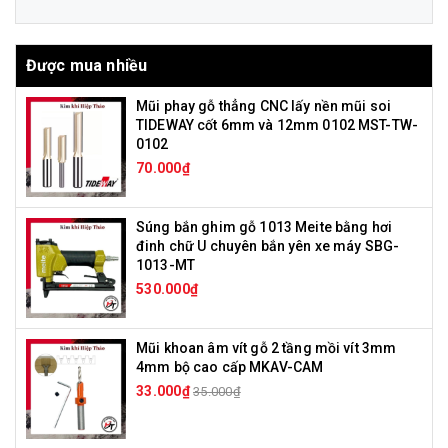
Được mua nhiều
Mũi phay gỗ thẳng CNC lấy nền mũi soi
TIDEWAY cốt 6mm và 12mm 0102 MST-TW-
0102
70.000₫
Súng bắn ghim gỗ 1013 Meite bằng hơi
đinh chữ U chuyên bắn yên xe máy SBG-
1013-MT
530.000₫
Mũi khoan âm vít gỗ 2 tầng mồi vít 3mm
4mm bộ cao cấp MKAV-CAM
33.000₫
35.000₫