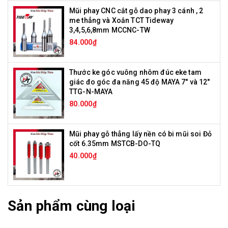
Mũi phay CNC cắt gỗ dao phay 3 cánh , 2
me thẳng và Xoắn TCT Tideway
3,4,5,6,8mm MCCNC-TW
84.000₫
Thước ke góc vuông nhôm đúc eke tam
giác đo góc đa năng 45 độ MAYA 7" và 12"
TTG-N-MAYA
80.000₫
Mũi phay gỗ thẳng lấy nền có bi mũi soi Đỏ
cốt 6.35mm MSTCB-DO-TQ
40.000₫
Sản phẩm cùng loại