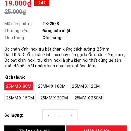
19.000₫
-24%
25.000₫
Mã sản phẩm:
TK-25-8
Thương hiệu:
Đang cập nhật
Tình trạng:
Còn hàng
Ốc chân kính inox trụ bắt chân kiếng cách tường 25mm
Dài TKIN-D Ốc chân kính inox hay còn gọi là Ốc chân kiếng inox ,
Ốc bắt kính inox , trụ kính inox là phụ kiện nội thất dùng để sản
xuất đồ nội thất nhôm kính như: bàn, phòng tắm...
Kích thước
25MM X 8CM
25MM X 10CM
25MM X 12CM
25MM X 15CM
25MM X 20CM
25MM X 25CM
Số lượng:
-
+