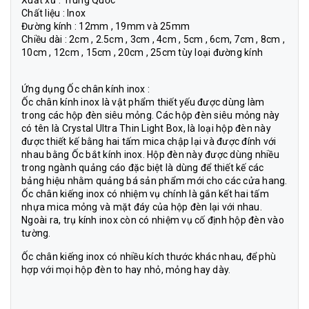
Xuất xứ : Trung Quốc
Chất liệu : Inox
Đường kính : 12mm , 19mm và 25mm
Chiều dài : 2cm , 2.5cm , 3cm , 4cm , 5cm , 6cm, 7cm , 8cm ,
10cm , 12cm , 15cm , 20cm , 25cm tùy loại đường kính
Ứng dụng Ốc chân kính inox :
Ốc chân kính inox là vật phẩm thiết yếu được dùng làm
trong các hộp đèn siêu mỏng. Các hộp đèn siêu mỏng này
có tên là Crystal Ultra Thin Light Box, là loại hộp đèn này
được thiết kế bằng hai tấm mica chập lại và được đính với
nhau bằng Ốc bắt kính inox. Hộp đèn này được dùng nhiều
trong ngành quảng cáo đặc biệt là dùng để thiết kế các
bảng hiệu nhằm quảng bá sản phẩm mới cho các cửa hang.
Ốc chân kiếng inox có nhiệm vụ chính là gắn kết hai tấm
nhựa mica mỏng và mặt đáy của hộp đèn lại với nhau.
Ngoài ra, trụ kính inox còn có nhiệm vụ cố định hộp đèn vào
tường.
Ốc chân kiếng inox có nhiều kích thước khác nhau, để phù
hợp với mọi hộp đèn to hay nhỏ, mỏng hay dày.