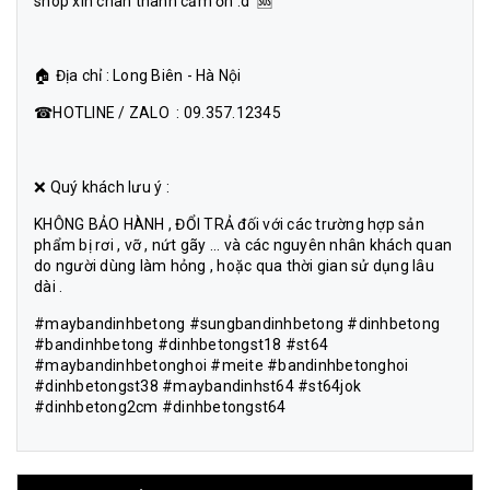
shop xin chân thành cảm ơn :d 🆘
🏠 Địa chỉ : Long Biên - Hà Nội
☎HOTLINE / ZALO : 09.357.12345
❌ Quý khách lưu ý :
KHÔNG BẢO HÀNH , ĐỔI TRẢ đối với các trường hợp sản
phẩm bị rơi , vỡ , nứt gãy ... và các nguyên nhân khách quan
do người dùng làm hỏng , hoặc qua thời gian sử dụng lâu
dài .
#maybandinhbetong #sungbandinhbetong #dinhbetong
#bandinhbetong #dinhbetongst18 #st64
#maybandinhbetonghoi #meite #bandinhbetonghoi
#dinhbetongst38 #maybandinhst64 #st64jok
#dinhbetong2cm #dinhbetongst64