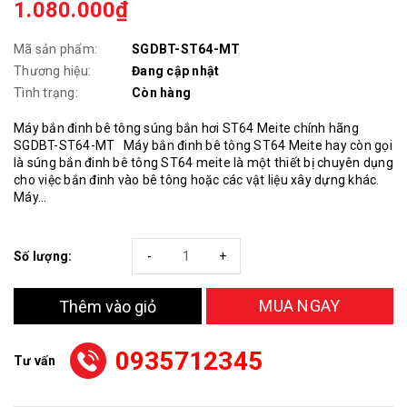
1.080.000₫
Mã sản phẩm:
SGDBT-ST64-MT
Thương hiệu:
Đang cập nhật
Tình trạng:
Còn hàng
Máy bắn đinh bê tông súng bắn hơi ST64 Meite chính hãng
SGDBT-ST64-MT Máy bắn đinh bê tông ST64 Meite hay còn gọi
là súng bắn đinh bê tông ST64 meite là một thiết bị chuyên dụng
cho việc bắn đinh vào bê tông hoặc các vật liệu xây dựng khác.
Máy...
Số lượng:
-
+
MUA NGAY
Thêm vào giỏ
0935712345
Tư vấn