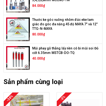
3,4,5,6,8mm MCCNC-TW
84.000₫
Thước ke góc vuông nhôm đúc eke tam
giác đo góc đa năng 45 độ MAYA 7" và 12"
TTG-N-MAYA
80.000₫
Mũi phay gỗ thẳng lấy nền có bi mũi soi Đỏ
cốt 6.35mm MSTCB-DO-TQ
40.000₫
Sản phẩm cùng loại
-34%
-3%