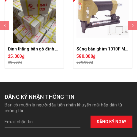
Đinh thẳng bắn gỗ đinh F sư tử đỏ F15 F20 F25 F30 F40 F50 DTBG-BL
Súng bắn ghim 1010F Meite
25.000₫
580.000₫
38.000₫
600.000₫
ĐĂNG KÝ NHẬN THÔNG TIN
Bạn có muốn là người đầu tiên nhận khuyến mãi hấp dẫn từ
chúng tôi
ĐĂNG KÝ NGAY