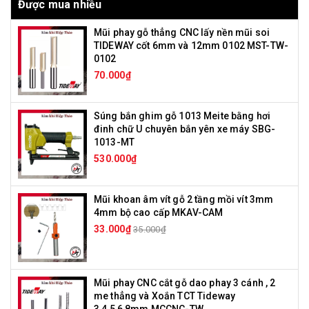
Được mua nhiều
Mũi phay gỗ thẳng CNC lấy nền mũi soi
TIDEWAY cốt 6mm và 12mm 0102 MST-TW-
0102
70.000₫
Súng bắn ghim gỗ 1013 Meite bằng hơi
đinh chữ U chuyên bắn yên xe máy SBG-
1013-MT
530.000₫
Mũi khoan âm vít gỗ 2 tầng mồi vít 3mm
4mm bộ cao cấp MKAV-CAM
33.000₫
35.000₫
Mũi phay CNC cắt gỗ dao phay 3 cánh , 2
me thẳng và Xoắn TCT Tideway