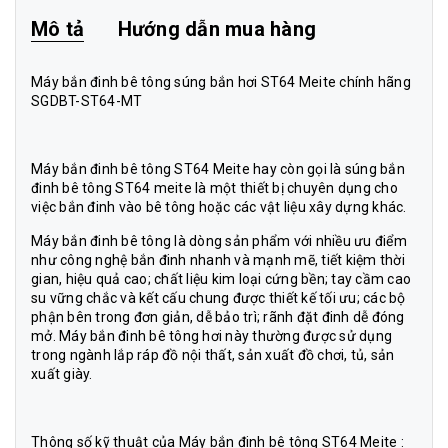
Mô tả
Hướng dẫn mua hàng
Máy bắn đinh bê tông súng bắn hơi ST64 Meite chính hãng
SGDBT-ST64-MT
Máy bắn đinh bê tông ST64 Meite hay còn gọi là súng bắn
đinh bê tông ST64 meite là một thiết bị chuyên dụng cho
việc bắn đinh vào bê tông hoặc các vật liệu xây dựng khác.
Máy bắn đinh bê tông là dòng sản phẩm với nhiều ưu điểm
như công nghệ bắn đinh nhanh và mạnh mẽ, tiết kiệm thời
gian, hiệu quả cao; chất liệu kim loại cứng bền; tay cầm cao
su vững chắc và kết cấu chung được thiết kế tối ưu; các bộ
phận bên trong đơn giản, dễ bảo trì; rãnh đặt đinh dễ đóng
mở. Máy bắn đinh bê tông hơi này thường được sử dụng
trong ngành lắp ráp đồ nội thất, sản xuất đồ chơi, tủ, sản
xuất giày.
Thông số kỹ thuật của Máy bắn đinh bê tông ST64 Meite :