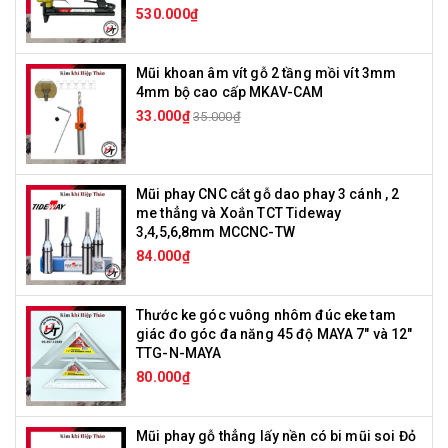
530.000₫
Mũi khoan âm vít gỗ 2 tầng mồi vít 3mm
4mm bộ cao cấp MKAV-CAM
33.000₫
35.000₫
Mũi phay CNC cắt gỗ dao phay 3 cánh , 2
me thẳng và Xoắn TCT Tideway
3,4,5,6,8mm MCCNC-TW
84.000₫
Thước ke góc vuông nhôm đúc eke tam
giác đo góc đa năng 45 độ MAYA 7" và 12"
TTG-N-MAYA
80.000₫
Mũi phay gỗ thẳng lấy nền có bi mũi soi Đỏ