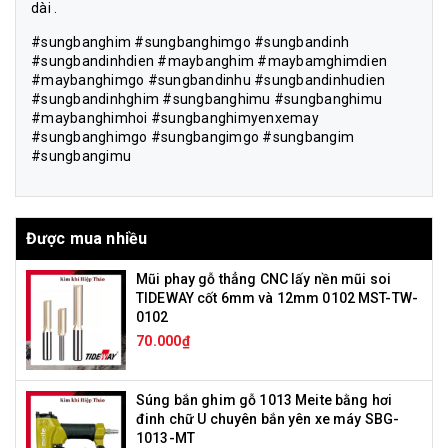
dài .
#sungbanghim #sungbanghimgo #sungbandinh
#sungbandinhdien #maybanghim #maybamghimdien
#maybanghimgo #sungbandinhu #sungbandinhudien
#sungbandinhghim #sungbanghimu #sungbanghimu
#maybanghimhoi #sungbanghimyenxemay
#sungbanghimgo #sungbangimgo #sungbangim
#sungbangimu
Được mua nhiều
Mũi phay gỗ thẳng CNC lấy nền mũi soi
TIDEWAY cốt 6mm và 12mm 0102 MST-TW-
0102
70.000₫
Súng bắn ghim gỗ 1013 Meite bằng hơi
đinh chữ U chuyên bắn yên xe máy SBG-
1013-MT