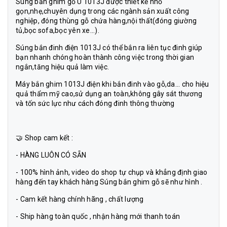
Súng bắn ghim gỗ U 1013J được thiết kế nhỏ
gọn,nhẹ,chuyên dụng trong các ngành sản xuất công
nghiệp, đóng thùng gỗ chứa hàng,nội thất(đóng giường
tủ,bọc sofa,bọc yên xe...).
Súng bắn đinh điện 1013J có thể bắn ra liên tục đinh giúp
bạn nhanh chóng hoàn thành công việc trong thời gian
ngắn,tăng hiệu quả làm việc.
Máy bắn ghim 1013J điện khi bắn đinh vào gỗ,da... cho hiệu
quả thẩm mỹ cao,sử dụng an toàn,không gây sát thương
và tốn sức lực như cách đóng đinh thông thường
🤝 Shop cam kết :
- HÀNG LUÔN CÓ SẴN
- 100% hình ảnh, video do shop tự chụp và khẳng định giao
hàng đến tay khách hàng Súng bắn ghim gỗ sẽ như hình .
- Cam kết hàng chính hãng , chất lượng
- Ship hàng toàn quốc , nhận hàng mới thanh toán