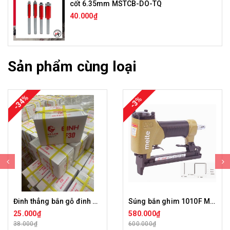
cốt 6.35mm MSTCB-DO-TQ
40.000₫
Sản phẩm cùng loại
-34%
-3%
Đinh thẳng bắn gỗ đinh F sư tử đỏ F15 F20 F25 F30 F40 F50 DTBG-BL
Súng bắn ghim 1010F Meite
25.000₫
580.000₫
38.000₫
600.000₫