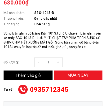
630.000₫
Mã sản phẩm:
SBG-1013-D
Thương hiệu:
Đang cập nhật
Tình trạng:
Còn hàng
Súng bắn ghim gỗ bằng Điện 1013J chữ U chuyên bắn ghim yên
xe máy SBG-1013-D LƯU Ý : TÌ CHẶT TAY PHÍA TRÊN SÚNG ĐỂ
GHIM CHÌM HẾT XUỐNG MẶT GỖ Súng bắn ghim gỗ bằng Điện
1013J chuyên lắp ráp đồ nội thất, ghế , tủ , bắn yên xe...
Số lượng:
-
+
MUA NGAY
Thêm vào giỏ
0935712345
Tư vấn