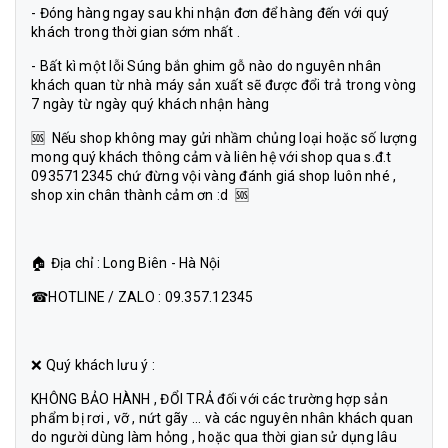
- Đóng hàng ngay sau khi nhận đơn để hàng đến với quý
khách trong thời gian sớm nhất .
- Bất kì một lỗi Súng bắn ghim gỗ nào do nguyên nhân
khách quan từ nhà máy sản xuất sẽ được đổi trả trong vòng
7 ngày từ ngày quý khách nhận hàng
🆘 Nếu shop không may gửi nhầm chủng loại hoặc số lượng
mong quý khách thông cảm và liên hệ với shop qua s.đ.t
0935712345 chứ đừng vội vàng đánh giá shop luôn nhé ,
shop xin chân thành cảm ơn :d 🆘
🏠 Địa chỉ : Long Biên - Hà Nội
☎HOTLINE / ZALO : 09.357.12345
❌ Quý khách lưu ý :
KHÔNG BẢO HÀNH , ĐỔI TRẢ đối với các trường hợp sản
phẩm bị rơi , vỡ , nứt gãy ... và các nguyên nhân khách quan
do người dùng làm hỏng , hoặc qua thời gian sử dụng lâu