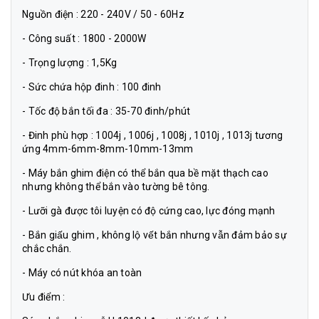
Nguồn điện : 220 - 240V / 50 - 60Hz
- Công suất : 1800 - 2000W
- Trọng lượng : 1,5Kg
- Sức chứa hộp đinh : 100 đinh
- Tốc độ bắn tối đa : 35-70 đinh/phút
- Đinh phù hợp : 1004j , 1006j , 1008j , 1010j , 1013j tương
ứng 4mm-6mm-8mm-10mm-13mm
- Máy bắn ghim điện có thể bắn qua bề mặt thạch cao
nhưng không thể bắn vào tường bê tông.
- Lưỡi gà được tôi luyện có độ cứng cao, lực đóng mạnh
- Bắn giấu ghim , không lộ vết bắn nhưng vẫn đảm bảo sự
chắc chắn.
- Máy có nút khóa an toàn
Ưu điểm :