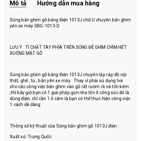
Mô tả
Hướng dẫn mua hàng
Súng bắn ghim gỗ bằng Điện 1013J chữ U chuyên bắn ghim
yên xe máy SBG-1013-D
LƯU Ý : TÌ CHẶT TAY PHÍA TRÊN SÚNG ĐỂ GHIM CHÌM HẾT
XUỐNG MẶT GỖ
Súng bắn ghim gỗ bằng Điện 1013J chuyên lắp ráp đồ nội
thất, ghế , tủ , bắn yên xe máy . Thay vì phải sử dụng hơi
cho các công việc bắn ghim vào gỗ rất rườm rà và tốn kém
,thì bây giờ bạn có 1 giải pháp gọn nhẹ tốn ít công sức đó là
dùng điện, chỉ cần 1 ổ cắm là bạn có thể thực hiện công việc
1 cách dễ dàng
Thông số kỹ thuật của Súng bắn ghim gỗ 1013J điện :
Xuất xứ: Trung Quốc