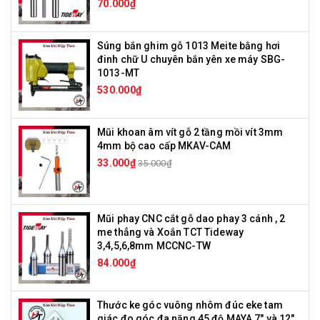
70.000₫
Súng bắn ghim gỗ 1013 Meite bằng hơi
đinh chữ U chuyên bắn yên xe máy SBG-
1013-MT
530.000₫
Mũi khoan âm vít gỗ 2 tầng mồi vít 3mm
4mm bộ cao cấp MKAV-CAM
33.000₫
35.000₫
Mũi phay CNC cắt gỗ dao phay 3 cánh , 2
me thẳng và Xoắn TCT Tideway
3,4,5,6,8mm MCCNC-TW
84.000₫
Thước ke góc vuông nhôm đúc eke tam
giác đo góc đa năng 45 độ MAYA 7" và 12"