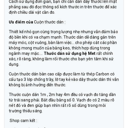
Cách sử dụng đơn giản, bạn chỉ cần dán dây thước lên mặt
phẳng sau đó đọc thông số kích thước in trên thước để xác
định chiều dài vật cần đo.
Ưu điểm của
Cuộn thước dán :
Thiết kế nhỏ gọn cùng trọng lượng nhẹ nhưng vẫn đảm bảo
độ bền khi có va chạm mạnh. Thước dán dễ dàng gắn trên
máy móc, cột vuông, bàn làm việc... cho phép cắt các phần
không mong muốn của băng keo, thích hợp dùng trong
ngành may mặc....
Thước dán sử dụng hệ Met
rất chính
xác, rõ ràng, không làm rối thước cho bạn yên tâm khi sử
dụng.
Cuộn thước dán bàn cao cấp được làm từ thép Carbon có
cấu tạo 3 lớp chống trầy, lỡ tay kẻ vào dây thước dán thì vẫn
không bị ảnh hưởng đến thước.
Thước cuộn dán 1m , 2m hay 4m đều có vạch đo tăng dần
từ trái sang phải. Bắt đầu bằng số 0. Vạch đo có 2 màu rõ
nét đỏ và đen giúp bạn nhìn rất rõ số dùng trong môi
trường thiếu sáng.
Shop cam kết :