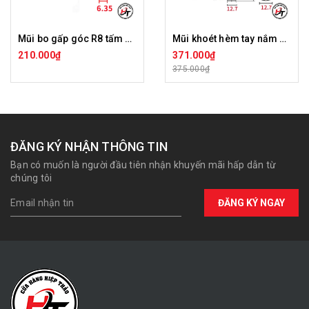
Mũi bo gấp góc R8 tấm ốp than tre chữ T Tideway LC44199
Mũi khoét hèm tay nắm Tideway LC43391
210.000₫
371.000₫
375.000₫
ĐĂNG KÝ NHẬN THÔNG TIN
Bạn có muốn là người đầu tiên nhận khuyến mãi hấp dẫn từ
chúng tôi
ĐĂNG KÝ NGAY