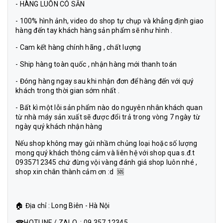
- HÀNG LUÔN CÓ SẴN
- 100% hình ảnh, video do shop tự chụp và khẳng định giao
hàng đến tay khách hàng sản phẩm sẽ như hình .
- Cam kết hàng chính hãng , chất lượng
- Ship hàng toàn quốc , nhận hàng mới thanh toán
- Đóng hàng ngay sau khi nhận đơn để hàng đến với quý
khách trong thời gian sớm nhất .
- Bất kì một lỗi sản phẩm nào do nguyên nhân khách quan
từ nhà máy sản xuất sẽ được đổi trả trong vòng 7 ngày từ
ngày quý khách nhận hàng
Nếu shop không may gửi nhầm chủng loại hoặc số lượng
mong quý khách thông cảm và liên hệ với shop qua s.đ.t
0935712345 chứ đừng vội vàng đánh giá shop luôn nhé ,
shop xin chân thành cảm ơn :d 🆘
🏠 Địa chỉ : Long Biên - Hà Nội
☎HOTLINE / ZALO : 09.357.12345