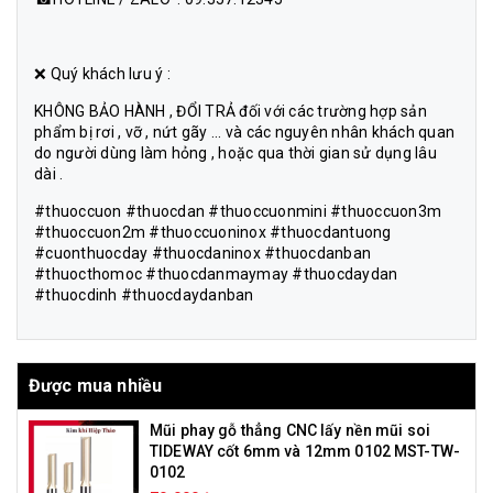
❌ Quý khách lưu ý :
KHÔNG BẢO HÀNH , ĐỔI TRẢ đối với các trường hợp sản
phẩm bị rơi , vỡ , nứt gãy ... và các nguyên nhân khách quan
do người dùng làm hỏng , hoặc qua thời gian sử dụng lâu
dài .
#thuoccuon #thuocdan #thuoccuonmini #thuoccuon3m
#thuoccuon2m #thuoccuoninox #thuocdantuong
#cuonthuocday #thuocdaninox #thuocdanban
#thuocthomoc #thuocdanmaymay #thuocdaydan
#thuocdinh #thuocdaydanban
Được mua nhiều
Mũi phay gỗ thẳng CNC lấy nền mũi soi
TIDEWAY cốt 6mm và 12mm 0102 MST-TW-
0102