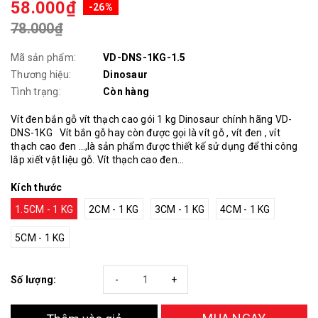
58.000₫
-26%
78.000₫
Mã sản phẩm:
VD-DNS-1KG-1.5
Thương hiệu:
Dinosaur
Tình trạng:
Còn hàng
Vít đen bắn gỗ vít thạch cao gói 1 kg Dinosaur chính hãng VD-
DNS-1KG Vít bắn gỗ hay còn được gọi là vít gỗ , vít đen , vít
thạch cao đen …,là sản phẩm được thiết kế sử dụng để thi công
lắp xiết vật liệu gỗ. Vít thạch cao đen...
Kích thước
1.5CM - 1 KG
2CM - 1 KG
3CM - 1 KG
4CM - 1 KG
5CM - 1 KG
Số lượng:
-
+