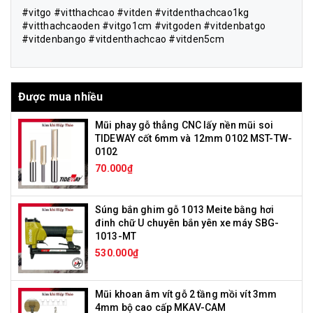
#vitgo #vitthachcao #vitden #vitdenthachcao1kg
#vitthachcaoden #vitgo1cm #vitgoden #vitdenbatgo
#vitdenbango #vitdenthachcao #vitden5cm
Được mua nhiều
Mũi phay gỗ thẳng CNC lấy nền mũi soi
TIDEWAY cốt 6mm và 12mm 0102 MST-TW-
0102
70.000₫
Súng bắn ghim gỗ 1013 Meite bằng hơi
đinh chữ U chuyên bắn yên xe máy SBG-
1013-MT
530.000₫
Mũi khoan âm vít gỗ 2 tầng mồi vít 3mm
4mm bộ cao cấp MKAV-CAM