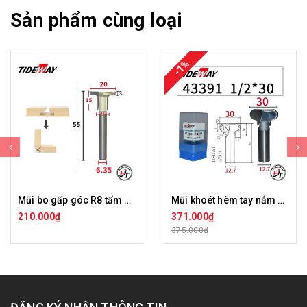
Sản phẩm cùng loại
-1%
Mũi bo gấp góc R8 tấm ốp than tre chữ T Tideway LC44199
Mũi khoét hèm tay nắm Tideway LC43391
210.000₫
371.000₫
375.000₫