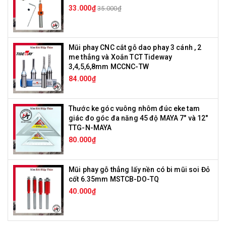
33.000₫
35.000₫
Mũi phay CNC cắt gỗ dao phay 3 cánh , 2
me thẳng và Xoắn TCT Tideway
3,4,5,6,8mm MCCNC-TW
84.000₫
Thước ke góc vuông nhôm đúc eke tam
giác đo góc đa năng 45 độ MAYA 7" và 12"
TTG-N-MAYA
80.000₫
Mũi phay gỗ thẳng lấy nền có bi mũi soi Đỏ
cốt 6.35mm MSTCB-DO-TQ
40.000₫