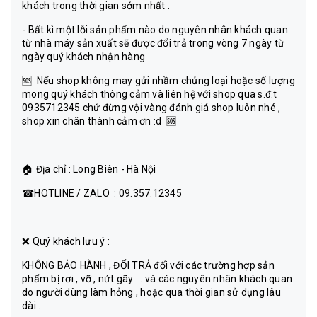
khách trong thời gian sớm nhất .
- Bất kì một lỗi sản phẩm nào do nguyên nhân khách quan
từ nhà máy sản xuất sẽ được đổi trả trong vòng 7 ngày từ
ngày quý khách nhận hàng
🆘 Nếu shop không may gửi nhầm chủng loại hoặc số lượng
mong quý khách thông cảm và liên hệ với shop qua s.đ.t
0935712345 chứ đừng vội vàng đánh giá shop luôn nhé ,
shop xin chân thành cảm ơn :d 🆘
🏠 Địa chỉ : Long Biên - Hà Nội
☎HOTLINE / ZALO : 09.357.12345
❌ Quý khách lưu ý :
KHÔNG BẢO HÀNH , ĐỔI TRẢ đối với các trường hợp sản
phẩm bị rơi , vỡ , nứt gãy ... và các nguyên nhân khách quan
do người dùng làm hỏng , hoặc qua thời gian sử dụng lâu
dài .