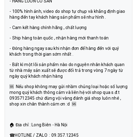
- HÀNG LUÔN CÓ SẴN
- 100% hình ảnh, video do shop tự chụp và khẳng định giao
hàng đến tay khách hàng sản phẩm sẽ như hình .
- Cam kết hàng chính hãng , chất lượng
- Ship hàng toàn quốc , nhận hàng mới thanh toán
- Đóng hàng ngay sau khi nhận đơn để hàng đến với quý
khách trong thời gian sớm nhất .
- Bất kì một lỗi sản phẩm nào do nguyên nhân khách quan
từ nhà máy sản xuất sẽ được đổi trả trong vòng 7 ngày từ
ngày quý khách nhận hàng
🆘 Nếu shop không may gửi nhầm chủng loại hoặc số lượng
mong quý khách thông cảm và liên hệ với shop qua s.đ.t
0935712345 chứ đừng vội vàng đánh giá shop luôn nhé ,
shop xin chân thành cảm ơn :d 🆘
🏠 Địa chỉ : Long Biên - Hà Nội
☎HOTLINE / ZALO : 09.357.12345