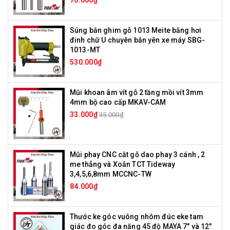
70.000₫
Súng bắn ghim gỗ 1013 Meite bằng hơi
đinh chữ U chuyên bắn yên xe máy SBG-
1013-MT
530.000₫
Mũi khoan âm vít gỗ 2 tầng mồi vít 3mm
4mm bộ cao cấp MKAV-CAM
33.000₫
35.000₫
Mũi phay CNC cắt gỗ dao phay 3 cánh , 2
me thẳng và Xoắn TCT Tideway
3,4,5,6,8mm MCCNC-TW
84.000₫
Thước ke góc vuông nhôm đúc eke tam
giác đo góc đa năng 45 độ MAYA 7" và 12"