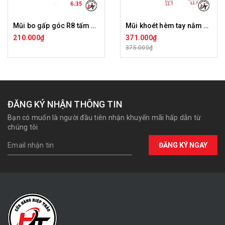
Mũi bo gấp góc R8 tấm ốp than tre chữ T Tideway LC44199
Mũi khoét hèm tay nắm Tideway LC43391
210.000₫
371.000₫
375.000₫
ĐĂNG KÝ NHẬN THÔNG TIN
Bạn có muốn là người đầu tiên nhận khuyến mãi hấp dẫn từ
chúng tôi
ĐĂNG KÝ NGAY