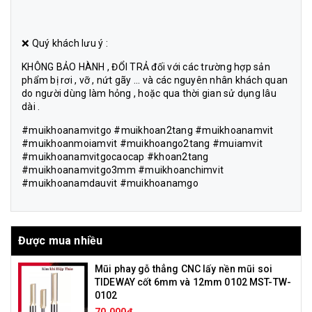
❌ Quý khách lưu ý :
KHÔNG BẢO HÀNH , ĐỔI TRẢ đối với các trường hợp sản
phẩm bị rơi , vỡ , nứt gãy ... và các nguyên nhân khách quan
do người dùng làm hỏng , hoặc qua thời gian sử dụng lâu
dài .
#muikhoanamvitgo #muikhoan2tang #muikhoanamvit
#muikhoanmoiamvit #muikhoango2tang #muiamvit
#muikhoanamvitgocaocap #khoan2tang
#muikhoanamvitgo3mm #muikhoanchimvit
#muikhoanamdauvit #muikhoanamgo
Được mua nhiều
Mũi phay gỗ thẳng CNC lấy nền mũi soi
TIDEWAY cốt 6mm và 12mm 0102 MST-TW-
0102