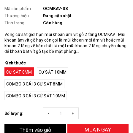
Mã sản phẩm:
OCMKAV-S8
Thương hiệu:
Đang cập nhật
Tình trạng:
Còn hàng
Vòng cữ sắt giới hạn mũi khoan âm vít gỗ 2 tầng OCMKAV Mũi
khoan âm vít gỗ hay còn gọi là mũi khoan mồi âm vít hoặc mũi
khoan 2 tầng về bản chất là một mũi khoan 2 tầng chuyên dụng
để khoan bắt vít gỗ tạo bề mặt phẳng...
Kích thước
CỮ SẮT 8MM
CỮ SẮT 10MM
COMBO 3 CÁI 3 CỮ SẮT 8MM
COMBO 3 CÁI 3 CỮ SẮT 10MM
Số lượng:
-
+
MUA NGAY
Thêm vào giỏ