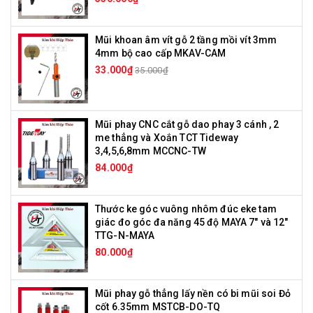
Mũi khoan âm vít gỗ 2 tầng mồi vít 3mm
4mm bộ cao cấp MKAV-CAM
33.000₫
35.000₫
Mũi phay CNC cắt gỗ dao phay 3 cánh , 2
me thẳng và Xoắn TCT Tideway
3,4,5,6,8mm MCCNC-TW
84.000₫
Thước ke góc vuông nhôm đúc eke tam
giác đo góc đa năng 45 độ MAYA 7" và 12"
TTG-N-MAYA
80.000₫
Mũi phay gỗ thẳng lấy nền có bi mũi soi Đỏ
cốt 6.35mm MSTCB-DO-TQ