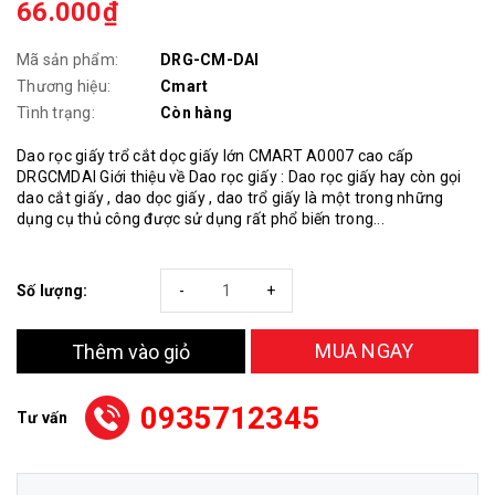
66.000₫
Mã sản phẩm:
DRG-CM-DAI
Thương hiệu:
Cmart
Tình trạng:
Còn hàng
Dao rọc giấy trổ cắt dọc giấy lớn CMART A0007 cao cấp
DRGCMDAI Giới thiệu về Dao rọc giấy : Dao rọc giấy hay còn gọi
dao cắt giấy , dao dọc giấy , dao trổ giấy là một trong những
dụng cụ thủ công được sử dụng rất phổ biến trong...
Số lượng:
-
+
MUA NGAY
Thêm vào giỏ
0935712345
Tư vấn