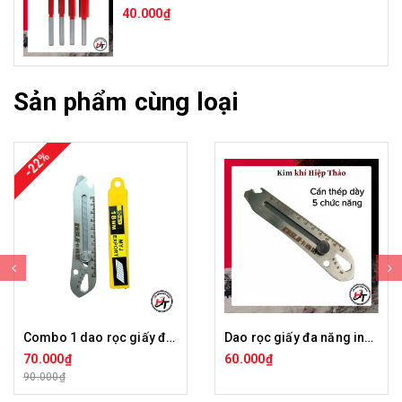
40.000₫
Sản phẩm cùng loại
-22%
Combo 1 dao rọc giấy đa năng inox 5 chức năng + 1 hộp lưỡi JSD
Dao rọc giấy đa năng inox 201 lưỡi dao trổ cắt dọc giấy mini 18mm cao cấp dày 5 chức năng Koslo DRG-IN5CN
70.000₫
60.000₫
90.000₫