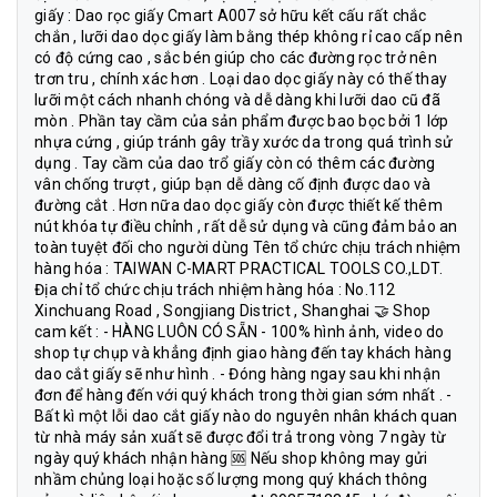
giấy : Dao rọc giấy Cmart A007 sở hữu kết cấu rất chắc
chắn , lưỡi dao dọc giấy làm bằng thép không rỉ cao cấp nên
có độ cứng cao , sắc bén giúp cho các đường rọc trở nên
trơn tru , chính xác hơn . Loại dao dọc giấy này có thế thay
lưỡi một cách nhanh chóng và dễ dàng khi lưỡi dao cũ đã
mòn . Phần tay cầm của sản phẩm được bao bọc bởi 1 lớp
nhựa cứng , giúp tránh gây trầy xước da trong quá trình sử
dụng . Tay cầm của dao trổ giấy còn có thêm các đường
vân chống trượt , giúp bạn dễ dàng cố định được dao và
đường cắt . Hơn nữa dao dọc giấy còn được thiết kế thêm
nút khóa tự điều chỉnh , rất dễ sử dụng và cũng đảm bảo an
toàn tuyệt đối cho người dùng Tên tổ chức chịu trách nhiệm
hàng hóa : TAIWAN C-MART PRACTICAL TOOLS CO.,LDT.
Địa chỉ tổ chức chịu trách nhiệm hàng hóa : No.112
Xinchuang Road , Songjiang District , Shanghai 🤝 Shop
cam kết : - HÀNG LUÔN CÓ SẴN - 100% hình ảnh, video do
shop tự chụp và khẳng định giao hàng đến tay khách hàng
dao cắt giấy sẽ như hình . - Đóng hàng ngay sau khi nhận
đơn để hàng đến với quý khách trong thời gian sớm nhất . -
Bất kì một lỗi dao cắt giấy nào do nguyên nhân khách quan
từ nhà máy sản xuất sẽ được đổi trả trong vòng 7 ngày từ
ngày quý khách nhận hàng 🆘 Nếu shop không may gửi
nhầm chủng loại hoặc số lượng mong quý khách thông