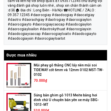
cảm và liên hệ với shop qua s.đ.t 0935712345 chứ đừng vội
vàng đánh giá shop luôn nhé , shop xin chân thành cảm ơn
:d 🆘 🏠 Địa chỉ : Long Biên - Hà Nội ☎HOTLINE / ZALO :
09.357.12345 #daorocgiay #daodocgiay #daocatgiay
#daotro #daorachgiay #daotrogiay #daorocgiaylon
#daorocgiayto #daorocgiaycaocap #daodocgiaylon
#daorocgiayloailon #daotrokythuat #daorocgiayxin
#daodocgiaycaocap #daorocgiayloaito #daodocgiayto
#daodocgiayxin #daorocgiayloaitot
Được mua nhiều
Mũi phay gỗ thẳng CNC lấy nền mũi soi
TIDEWAY cốt 6mm và 12mm 0102 MST-TW-
0102
70.000₫
Súng bắn ghim gỗ 1013 Meite bằng hơi
đinh chữ U chuyên bắn yên xe máy SBG-
1013-MT
530.000₫