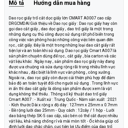
Mô tả
Hướng dẫn mua hàng
Dao rọc giấy trổ cắt dọc giấy lớn CMART A0007 cao cấp
DRGCMDAI Giới thiệu về Dao rọc giấy : Dao rọc giấy hay còn
gọi dao cắt giấy , dao dọc giấy , dao trổ giấy là một trong
những dụng cụ thủ công được sử dụng rất phổ biến trong
công việc văn phòng hoặc những công việc liên quan đến
rọc , cắt giấy. Đây là một trong những loại dao cắt giấy rất
tiện lợi và an toàn khi sử dụng. Dao rọc giấy Cmart A007 là
sản phẩm chuyên dùng để rọc , cắt giấy , bìa carton và các
vật liệu khác . Ngày nay , sản phẩm dao rọc giấy này đang
được ưa chuộng và sửa dụng rộng rãi trong nhiều lĩnh vực
khác nhau , đặc biệt là lĩnh vực văn phòng , công xưởng .
Ngoài ra , dao rọc giấy còn được cải thiện phù hợp để đảm
bảo độ an toàn tuyệt đối cho người sử dụng . Trong lĩnh vực
in ấn thì dao cắt giấy là dòng sản phẩm được xem là vật
dụng không thể thiếu . Thông số kỹ thuật dao trổ giấy
Cmart A007 : - Xuất xứ : Trung Quốc - Năm sản xuất : 2021
- Kích thước Dài x rộng x độ dày : 127mm x 25mm x 0.7mm
- Bề rộng lưỡi dao 25mm - Quy cách : 12cây / 1 hộp - Lưỡi
dao bằng thép SK-5 cao cấp, sắc bén có thể cắt được nhiều
vật liệu, khả năng chống rỉ và mài mòn tốt - Ốc khóa giúp cố
định lưỡi dao chắc chắn, cực tiện lợi Ưu điểm của dao trổ